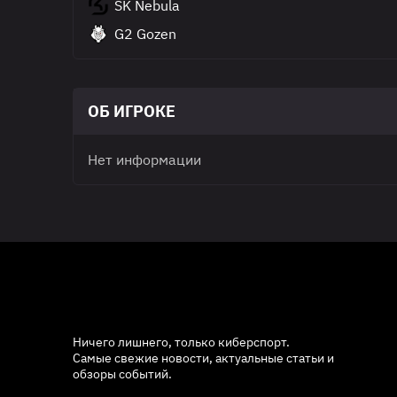
SK Nebula
G2 Gozen
ОБ ИГРОКЕ
Нет информации
Ничего лишнего, только киберспорт.
Самые свежие новости, актуальные статьи и
обзоры событий.