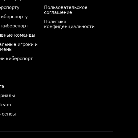
ерспорту
Пользовательское
соглашение
киберспорту
Политика
 киберспорт
конфиденциальности
ивные команды
льные игроки и
смены
ий киберспорт
га
ериалы
Steam
 сенсы