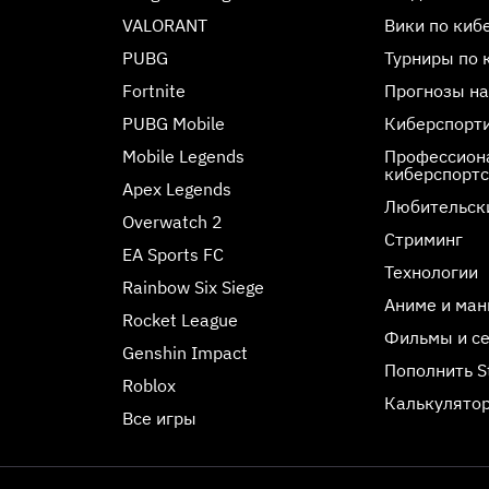
VALORANT
Вики по киб
PUBG
Турниры по 
Fortnite
Прогнозы на
PUBG Mobile
Киберспорт
Mobile Legends
Профессиона
киберспорт
Apex Legends
Любительск
Overwatch 2
Стриминг
EA Sports FC
Технологии
Rainbow Six Siege
Аниме и ман
Rocket League
Фильмы и с
Genshin Impact
Пополнить 
Roblox
Калькулятор
Все игры