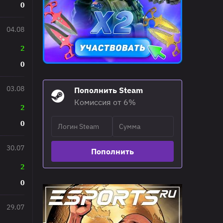
0
04.08
2
0
03.08
Пополнить Steam
Комиссия от 6%
2
0
30.07
Пополнить
2
0
29.07