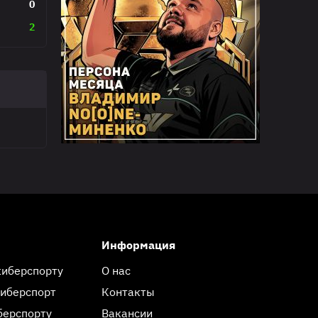
0
2
Информация
киберспорту
О нас
киберспорт
Контакты
берспорту
Вакансии