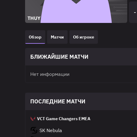
-
THUY
Обзор
Матчи
Об игроке
БЛИЖАЙШИЕ МАТЧИ
Нет информации
ПОСЛЕДНИЕ МАТЧИ
VCT Game Changers EMEA
SK Nebula