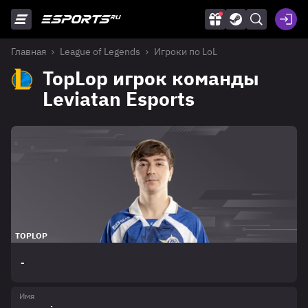
Главная
League of Legends
Игроки по LoL
TopLop игрок команды
Leviatan Esports
TOPLOP
-
Имя