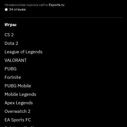
Независимая оценка сайта
Esports.ru
34 отзыва
Игры
CS 2
Dota 2
League of Legends
VALORANT
PUBG
Fortnite
PUBG Mobile
Mobile Legends
Apex Legends
Overwatch 2
EA Sports FC