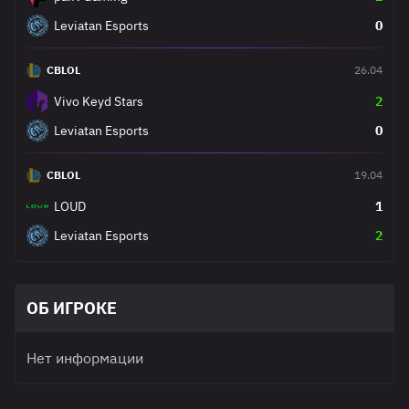
Leviatan Esports
0
CBLOL
26.04
Vivo Keyd Stars
2
Leviatan Esports
0
CBLOL
19.04
LOUD
1
Leviatan Esports
2
ОБ ИГРОКЕ
Нет информации