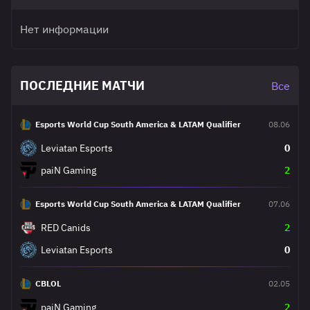
Нет информации
ПОСЛЕДНИЕ МАТЧИ
Все
Esports World Cup South America & LATAM Qualifier
08.06
Leviatan Esports
0
paiN Gaming
2
Esports World Cup South America & LATAM Qualifier
07.06
RED Canids
2
Leviatan Esports
0
CBLOL
02.05
paiN Gaming
2