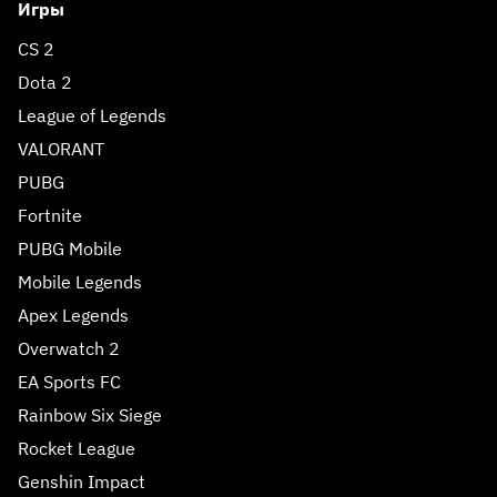
Игры
CS 2
Dota 2
League of Legends
VALORANT
PUBG
Fortnite
PUBG Mobile
Mobile Legends
Apex Legends
Overwatch 2
EA Sports FC
Rainbow Six Siege
Rocket League
Genshin Impact