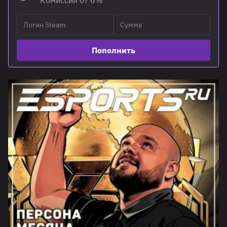
Комиссия от 6%
Пополнить