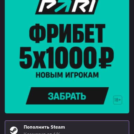
Пополнить Steam