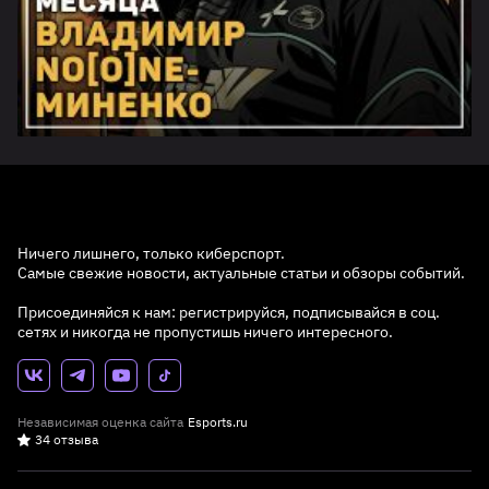
Ничего лишнего, только киберспорт.
Самые свежие новости, актуальные статьи и обзоры событий.
Присоединяйся к нам: регистрируйся, подписывайся в соц.
сетях и никогда не пропустишь ничего интересного.
Независимая оценка сайта
Esports.ru
34 отзыва