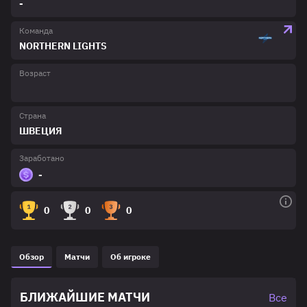
-
Команда
NORTHERN LIGHTS
Возраст
Страна
ШВЕЦИЯ
Заработано
-
0
0
0
Обзор
Матчи
Об игроке
БЛИЖАЙШИЕ МАТЧИ
Все