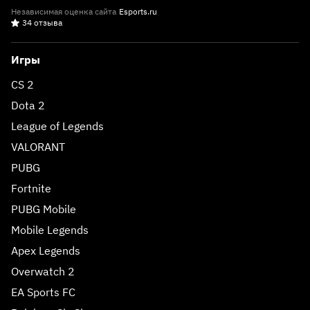
Независимая оценка сайта
Esports.ru
34 отзыва
Игры
CS 2
Dota 2
League of Legends
VALORANT
PUBG
Fortnite
PUBG Mobile
Mobile Legends
Apex Legends
Overwatch 2
EA Sports FC