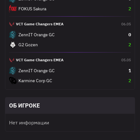
FOKUS Sakura
2
VCT Game Changers EMEA
06.05
ZennIT Orange GC
0
G2 Gozen
2
VCT Game Changers EMEA
05.05
ZennIT Orange GC
1
Karmine Corp GC
2
ОБ ИГРОКЕ
Нет информации