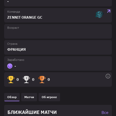
-
Команда
ZENNIT ORANGE GC
Возраст
Страна
ФРАНЦИЯ
Заработано
-
0
0
0
Обзор
Матчи
Об игроке
БЛИЖАЙШИЕ МАТЧИ
Все