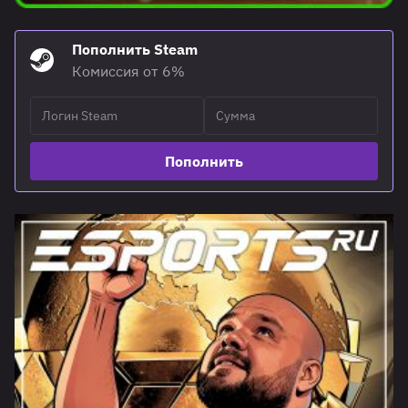
Пополнить Steam
Комиссия от 6%
Пополнить