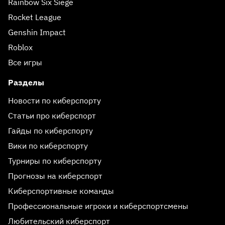
Rainbow Six Siege
Rocket League
Genshin Impact
Roblox
Все игры
Разделы
Новости по киберспорту
Статьи про киберспорт
Гайды по киберспорту
Вики по киберспорту
Турниры по киберспорту
Прогнозы на киберспорт
Киберспортивные команды
Профессиональные игроки и киберспортсмены
Любительский киберспорт