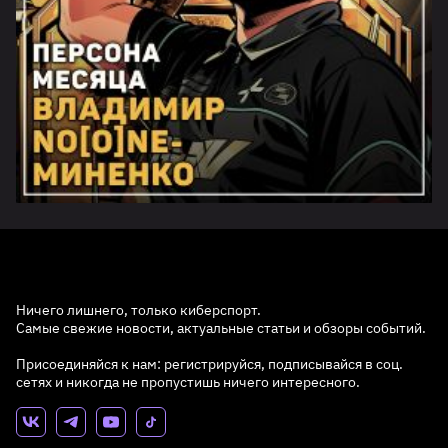
Ничего лишнего, только киберспорт.
Самые свежие новости, актуальные статьи и обзоры событий.
Присоединяйся к нам: регистрируйся, подписывайся в соц.
сетях и никогда не пропустишь ничего интересного.