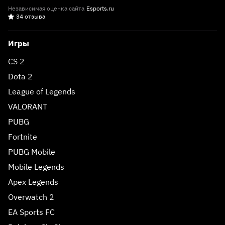
Независимая оценка сайта
Esports.ru
34 отзыва
Игры
CS 2
Dota 2
League of Legends
VALORANT
PUBG
Fortnite
PUBG Mobile
Mobile Legends
Apex Legends
Overwatch 2
EA Sports FC