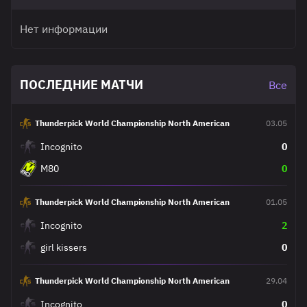
Нет информации
ПОСЛЕДНИЕ МАТЧИ
Все
Thunderpick World Championship North American
03.05
Incognito
0
M80
0
Thunderpick World Championship North American
01.05
Incognito
2
girl kissers
0
Thunderpick World Championship North American
29.04
Incognito
0