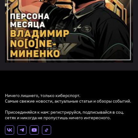
Ничего лишнего, только киберспорт.
Самые свежие новости, актуальные статьи и обзоры событий.
Присоединяйся к нам: регистрируйся, подписывайся в соц.
сетях и никогда не пропустишь ничего интересного.