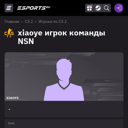
Главная
CS 2
Игроки по CS 2
xiaoye игрок команды
NSN
XIAOYE
-
Имя