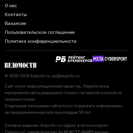
О нас
Контакты
Вакансии
Пользовательское соглашение
Политика конфиденциальности
© 2020-2026 Esports.ru,
qq@esports.ru
Сайт носит информационный характер. Перепечатка
материалов сайта разрешена только с активной ссылкой на
первоисточник.
Отдельные материалы сайта могут содержать информацию,
не предназначенную для лиц младше 18 лет.
Сетевое издание «Esports.ru» (адрес в сети интернет
Esports.ru), свидетельство Эл № ФС77-86483 выдано