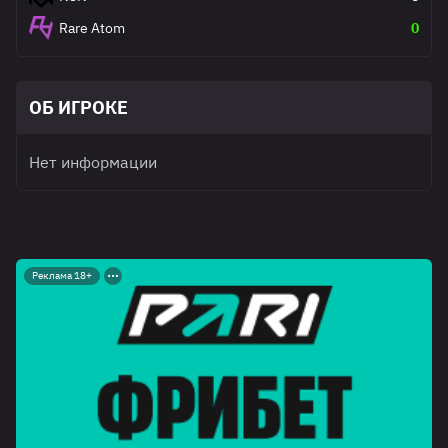
Rare Atom
0
ОБ ИГРОКЕ
Нет информации
Реклама 18+