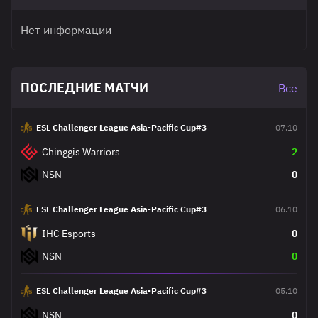
Нет информации
ПОСЛЕДНИЕ МАТЧИ
Все
ESL Challenger League Asia-Pacific Cup#3
07.10
Chinggis Warriors
2
NSN
0
ESL Challenger League Asia-Pacific Cup#3
06.10
IHC Esports
0
NSN
0
ESL Challenger League Asia-Pacific Cup#3
05.10
NSN
0