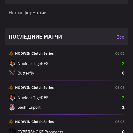
Нет информации
ПОСЛЕДНИЕ МАТЧИ
Все
NODWIN Clutch Series
06.08
Nuclear TigeRES
2
Butterfly
0
NODWIN Clutch Series
06.08
Nuclear TigeRES
2
Sashi Esport
1
NODWIN Clutch Series
05.08
CYBERSHOKE Prospects
0