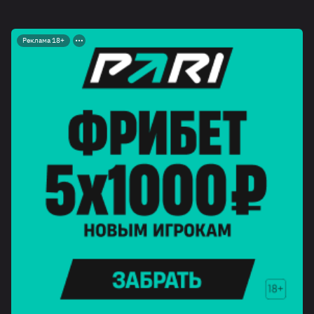
Реклама 18+