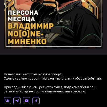
Ничего лишнего, только киберспорт.
Самые свежие новости, актуальные статьи и обзоры событий.
Присоединяйся к нам: регистрируйся, подписывайся в соц.
сетях и никогда не пропустишь ничего интересного.