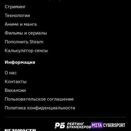
Стриминг
Технологии
Аниме и манга
Фильмы и сериалы
Пополнить Steam
Калькулятор сенсы
Информация
О нас
Контакты
Вакансии
Пользовательское соглашение
Политика конфиденциальности