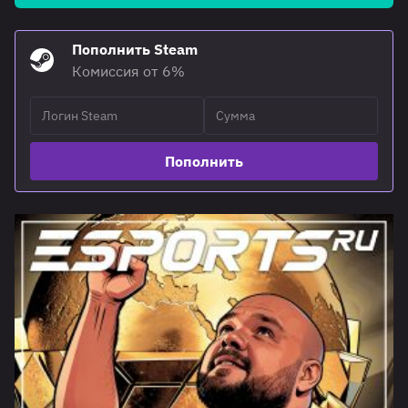
Пополнить Steam
Комиссия от 6%
Пополнить