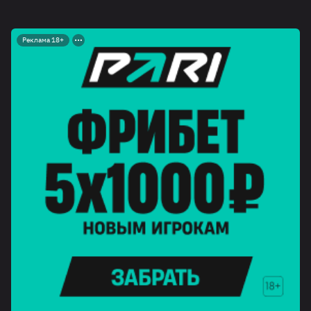
Реклама 18+