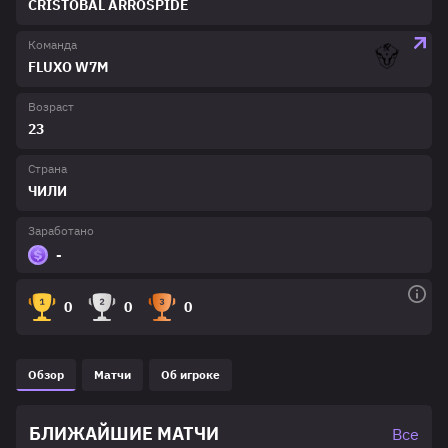
CRISTÓBAL ARRÓSPIDE
Команда
FLUXO W7M
Возраст
23
Страна
ЧИЛИ
Заработано
-
0
0
0
Обзор
Матчи
Об игроке
БЛИЖАЙШИЕ МАТЧИ
Все