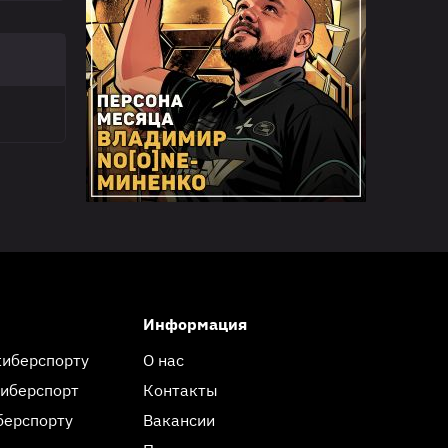
Информация
киберспорту
О нас
киберспорт
Контакты
берспорту
Вакансии