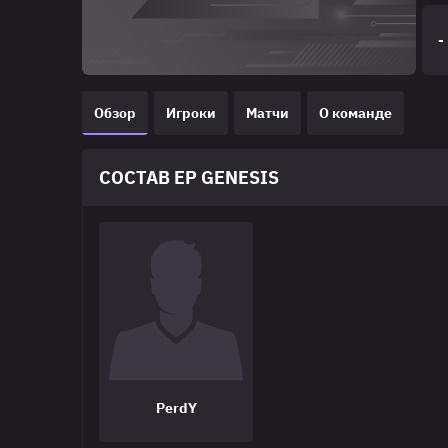
-
Обзор
Игроки
Матчи
О команде
СОСТАВ EP GENESIS
PerdY