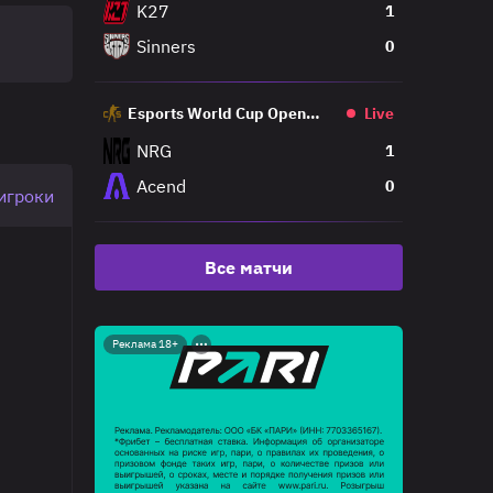
K27
1
Sinners
0
Esports World Cup Open
Live
Qualifier
NRG
1
Acend
0
игроки
Все матчи
Реклама 18+