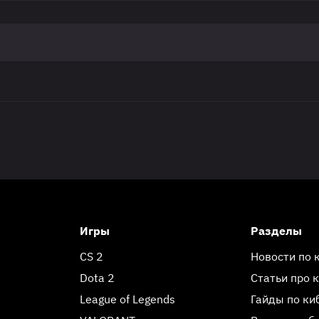
Игры
Разделы
CS 2
Новости по 
Dota 2
Статьи про 
League of Legends
Гайды по ки