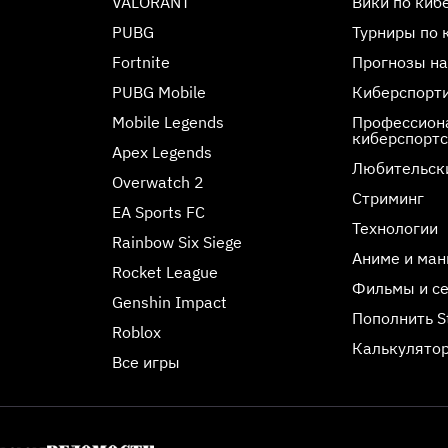
VALORANT
Вики по киб
PUBG
Турниры по 
Fortnite
Прогнозы на
PUBG Mobile
Киберспорт
Mobile Legends
Профессиона
киберспорт
Apex Legends
Любительск
Overwatch 2
Стриминг
EA Sports FC
Технологии
Rainbow Six Siege
Аниме и ман
Rocket League
Фильмы и с
Genshin Impact
Пополнить 
Roblox
Калькулятор
Все игры