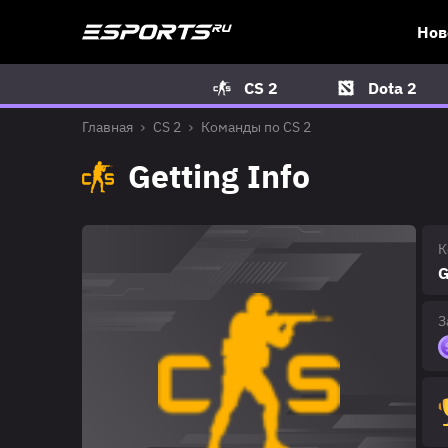
Нов
CS 2
Dota 2
Главная
CS 2
Команды по CS 2
Getting Info
К
G
З