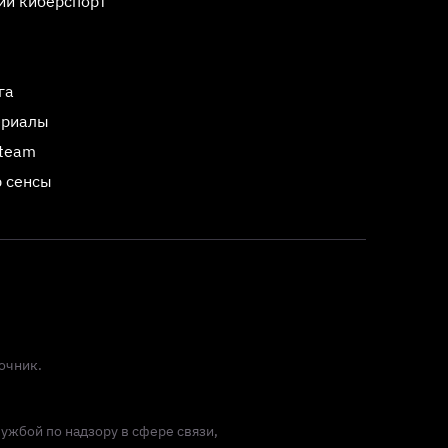
ий киберспорт
га
ериалы
Steam
 сенсы
очник.
лужбой по надзору в сфере связи,