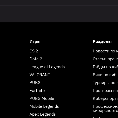
Игры
Разделы
CS 2
Новости по 
Dota 2
Статьи про 
League of Legends
Гайды по ки
VALORANT
Вики по киб
PUBG
Турниры по 
Fortnite
Прогнозы на
PUBG Mobile
Киберспорт
Mobile Legends
Профессиона
киберспорт
Apex Legends