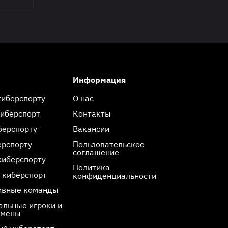
Информация
киберспорту
О нас
киберспорт
Контакты
берспорту
Вакансии
ерспорту
Пользовательское
соглашение
киберспорту
Политика
 киберспорт
конфиденциальности
ивные команды
льные игроки и
смены