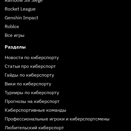
Rainbow Six Siege
Rocket League
Genshin Impact
Roblox
Все игры
Разделы
Новости по киберспорту
Статьи про киберспорт
Гайды по киберспорту
Вики по киберспорту
Турниры по киберспорту
Прогнозы на киберспорт
Киберспортивные команды
Профессиональные игроки и киберспортсмены
Любительский киберспорт