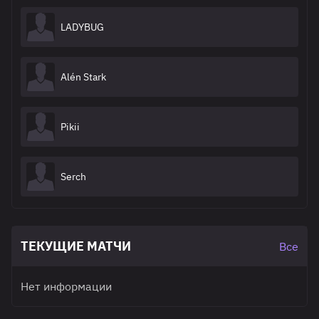
LADYBUG
Alén Stark
Pikii
Serch
ТЕКУЩИЕ МАТЧИ
Все
Нет информации