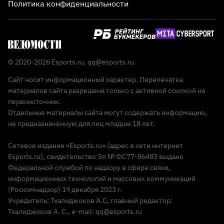
Политика конфиденциальности
© 2020-2026 Esports.ru,
qq@esports.ru
Сайт носит информационный характер. Перепечатка
материалов сайта разрешена только с активной ссылкой на
первоисточник.
Отдельные материалы сайта могут содержать информацию,
не предназначенную для лиц младше 18 лет.
Сетевое издание «Esports.ru» (адрес в сети интернет
Esports.ru), свидетельство Эл № ФС77-86483 выдано
Федеральной службой по надзору в сфере связи,
информационных технологий и массовых коммуникаций
(Роскомнадзор) 19 декабря 2023 г.
Учредитель: Тхалиджоков А.С, главный редактор:
Тхалиджоков А. С., e-mail: qq@esports.ru