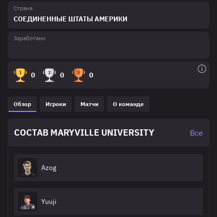
Страна
СОЕДИНЕННЫЕ ШТАТЫ АМЕРИКИ
Заработано
0
0
0
Обзор
Игроки
Матчи
О команде
СОСТАВ MARYVILLE UNIVERSITY
Все
Azog
Yuuji