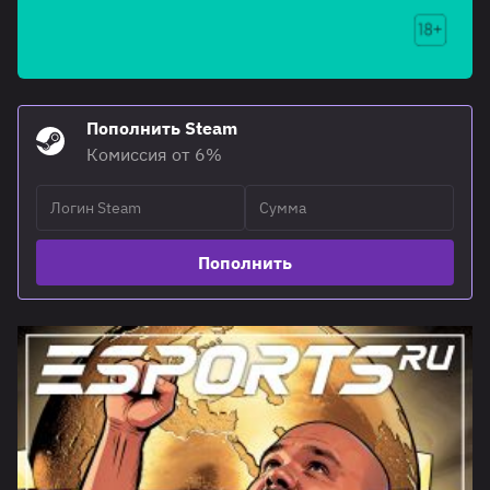
Пополнить Steam
Комиссия от 6%
Пополнить