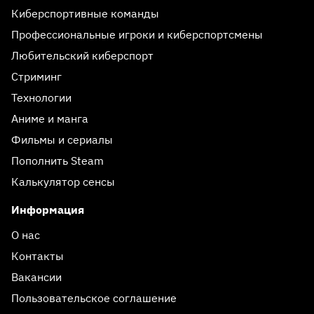
Киберспортивные команды
Профессиональные игроки и киберспортсмены
Любительский киберспорт
Стриминг
Технологии
Аниме и манга
Фильмы и сериалы
Пополнить Steam
Калькулятор сенсы
Информация
О нас
Контакты
Вакансии
Пользовательское соглашение