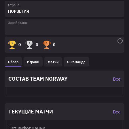
Страна
НОРВЕГИЯ
Заработано
0
0
0
Обзор
Игроки
Матчи
О команде
СОСТАВ TEAM NORWAY
Все
ТЕКУЩИЕ МАТЧИ
Все
Нет информации