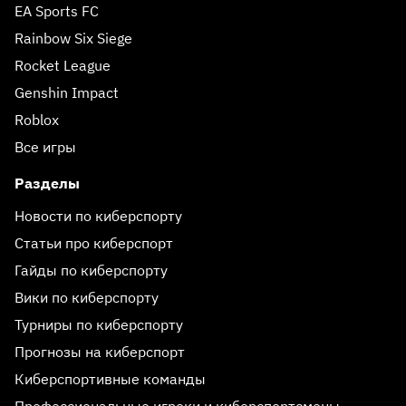
EA Sports FC
Rainbow Six Siege
Rocket League
Genshin Impact
Roblox
Все игры
Разделы
Новости по киберспорту
Статьи про киберспорт
Гайды по киберспорту
Вики по киберспорту
Турниры по киберспорту
Прогнозы на киберспорт
Киберспортивные команды