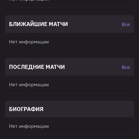
БЛИЖАЙШИЕ МАТЧИ
Все
Нет информации
ПОСЛЕДНИЕ МАТЧИ
Все
Нет информации
БИОГРАФИЯ
Нет информации