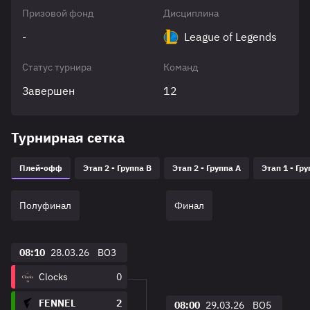
Призовой фонд
Дисциплина
-
League of Legends
Статус турнира
Команд
Завершен
12
Турнирная сетка
Плей-офф
Этап 2 - Группа B
Этап 2 - Группа А
Этап 1 - Гру
Полуфинал
Финал
08:10
28.03.26
BO3
Clocks
0
FENNEL
2
08:00
29.03.26
BO5