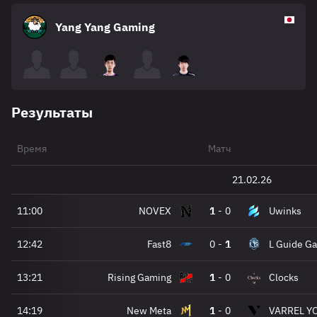
Yang Yang Gaming
Результаты
Время
Матч
21.02.26
11:00
NOVEX
1
-
0
Uwinks
12:42
Fast8
0
-
1
L Guide G
13:21
Rising Gaming
1
-
0
Clocks
14:19
New Meta
1
-
0
VARREL Y