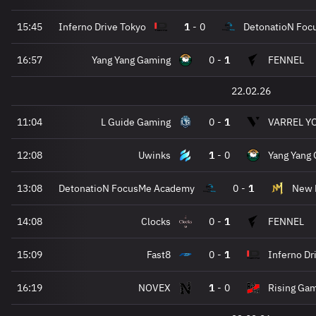
15:45
Inferno Drive Tokyo
1
-
0
DetonatioN Fo
16:57
Yang Yang Gaming
0
-
1
FENNEL
22.02.26
11:04
L Guide Gaming
0
-
1
VARREL Y
12:08
Uwinks
1
-
0
Yang Yang
13:08
DetonatioN FocusMe Academy
0
-
1
New 
14:08
Clocks
0
-
1
FENNEL
15:09
Fast8
0
-
1
Inferno Dr
16:19
NOVEX
1
-
0
Rising Ga