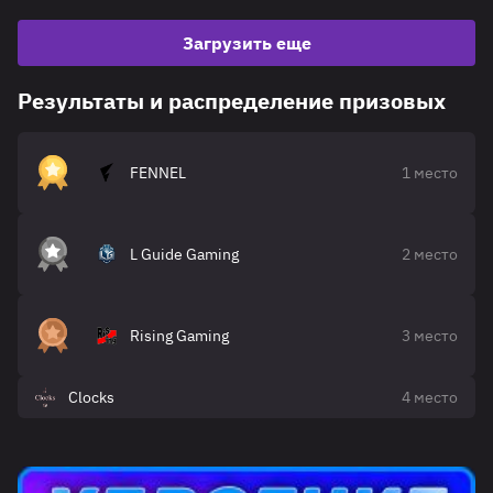
Загрузить еще
Результаты и распределение призовых
FENNEL
1 место
L Guide Gaming
2 место
Rising Gaming
3 место
Clocks
4 место