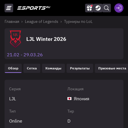
Главная
League of Legends
Турниры по LoL
LJL Winter 2026
21.02 - 29.03.26
Обзор
Сетка
Команды
Результаты
Призовые места
Серия
Локация
LJL
Япония
Тип
Тир
Online
D