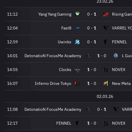
23.02.26
11:12
Yang Yang Gaming
0
-
1
Rising Ga
12:04
Fast8
0
-
1
VARREL Y
12:59
Uwinks
0
-
1
FENNEL
14:01
DetonatioN FocusMe Academy
1
-
0
L Gu
14:55
Clocks
1
-
0
NOVEX
16:07
Inferno Drive Tokyo
1
-
0
New Meta
02.03.26
11:08
DetonatioN FocusMe Academy
0
-
1
VARR
12:17
FENNEL
1
-
0
NOVEX