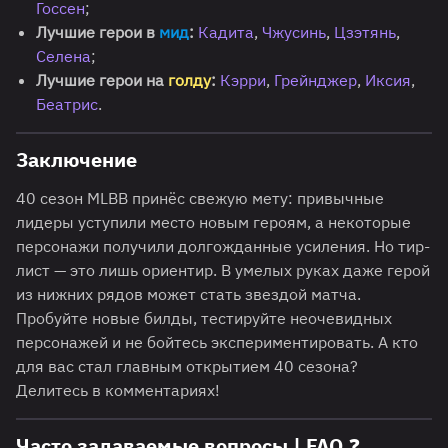
Госсен
;
Лучшие герои в
мид
:
Кадита
,
Чжусинь
,
Цзэтянь
,
Селена
;
Лучшие герои на
голду
:
Кэрри
,
Грейнджер
,
Иксия
,
Беатрис
.
Заключение
40 сезон MLBB принёс свежую мету: привычные
лидеры уступили место новым героям, а некоторые
персонажи получили долгожданные усиления. Но тир-
лист — это лишь ориентир. В умелых руках даже герой
из нижних рядов может стать звездой матча.
Пробуйте новые билды, тестируйте неочевидных
персонажей и не бойтесь экспериментировать. А кто
для вас стал главным открытием 40 сезона?
Делитесь в комментариях!
Часто задаваемые вопросы | FAQ ❓