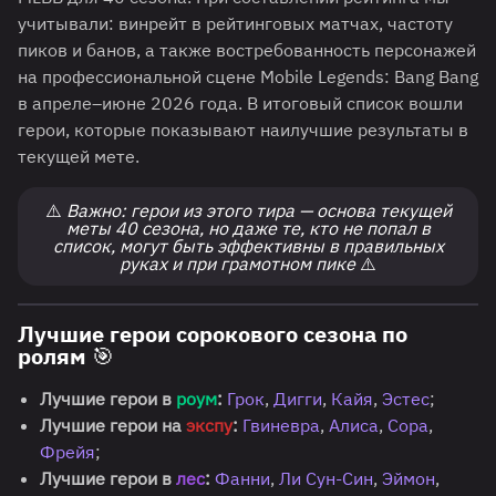
учитывали: винрейт в рейтинговых матчах, частоту
пиков и банов, а также востребованность персонажей
на профессиональной сцене Mobile Legends: Bang Bang
в апреле–июне 2026 года. В итоговый список вошли
герои, которые показывают наилучшие результаты в
текущей мете.
⚠️
Важно: герои из этого тира — основа текущей
меты 40 сезона, но даже те, кто не попал в
список, могут быть эффективны в правильных
руках и при грамотном пике
⚠️
Лучшие герои сорокового сезона по
ролям 🎯
Лучшие герои в
роум
:
Грок
,
Дигги
,
Кайя
,
Эстес
;
Лучшие герои на
экспу
:
Гвиневра
,
Алиса
,
Сора
,
Фрейя
;
Лучшие герои в
лес
:
Фанни
,
Ли Сун-Син
,
Эймон
,