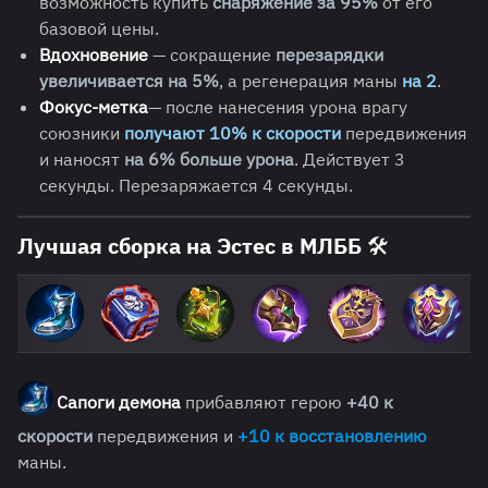
возможность купить
снаряжение за 95%
от его
базовой цены.
Вдохновение
— сокращение
перезарядки
увеличивается на 5%
, а регенерация маны
на 2
.
Фокус-метка
— после нанесения урона врагу
союзники
получают 10% к скорости
передвижения
и наносят
на 6% больше урона
. Действует 3
секунды. Перезаряжается 4 секунды.
Лучшая сборка на Эстес в МЛББ 🛠️
Сапоги демона
прибавляют герою
+40 к
скорости
передвижения и
+10 к восстановлению
маны.