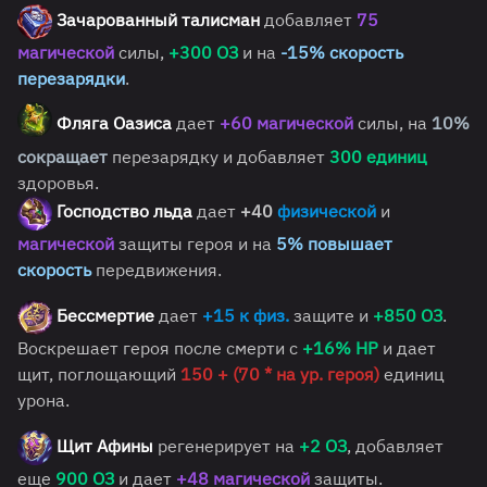
Зачарованный талисман
добавляет
75
магической
силы,
+300
ОЗ
и на
-15% скорость
перезарядки
.
Фляга Оазиса
дает
+60 магической
силы, на
10%
сокращает
перезарядку и добавляет
300 единиц
здоровья.
Господство льда
дает
+40
физической
и
магической
защиты героя и на
5% повышает
скорость
передвижения.
Бессмертие
дает
+15 к физ.
защите и
+850 ОЗ
.
Воскрешает героя после смерти с
+16% HP
и дает
щит, поглощающий
150 + (70 * на ур. героя)
единиц
урона.
Щит Афины
регенерирует на
+2 ОЗ
, добавляет
еще
900 ОЗ
и дает
+48 магической
защиты.