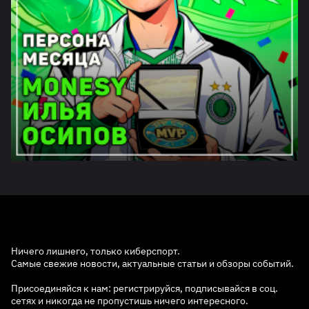
Ничего лишнего, только киберспорт.
Самые свежие новости, актуальные статьи и обзоры событий.
Присоединяйся к нам: регистрируйся, подписывайся в соц.
сетях и никогда не пропустишь ничего интересного.