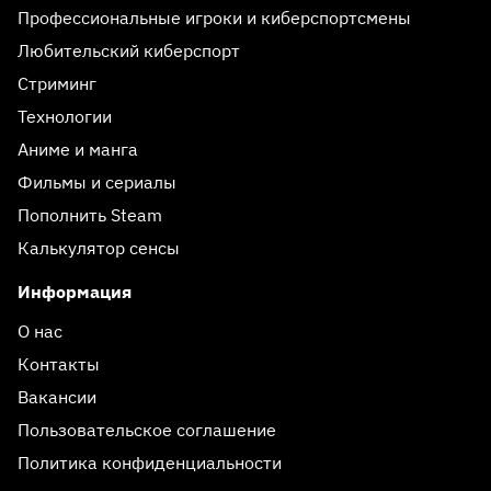
Профессиональные игроки и киберспортсмены
Любительский киберспорт
Стриминг
Технологии
Аниме и манга
Фильмы и сериалы
Пополнить Steam
Калькулятор сенсы
Информация
О нас
Контакты
Вакансии
Пользовательское соглашение
Политика конфиденциальности