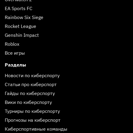
EA Sports FC
Rainbow Six Siege
Rocket League
Genshin Impact
Roblox
Все игры
Разделы
Новости по киберспорту
Статьи про киберспорт
Гайды по киберспорту
Вики по киберспорту
Турниры по киберспорту
Прогнозы на киберспорт
Киберспортивные команды