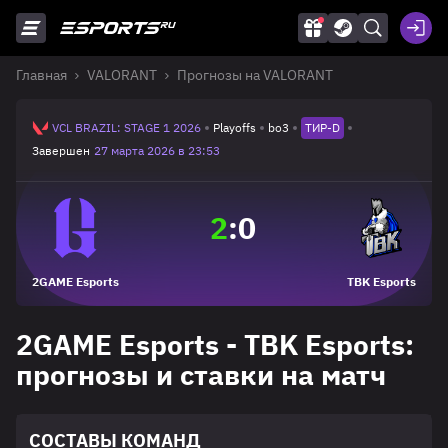
Главная
VALORANT
Прогнозы на VALORANT
VCL BRAZIL: STAGE 1 2026
Playoffs
bo3
ТИР-D
Завершен
27 марта 2026 в 23:53
2
:
0
2GAME Esports
TBK Esports
2GAME Esports - TBK Esports:
прогнозы и ставки на матч
СОСТАВЫ КОМАНД