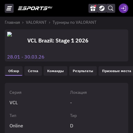
Главная
VALORANT
Турниры по VALORANT
VCL Brazil: Stage 1 2026
28.01 - 30.03.26
Обзор
Сетка
Команды
Результаты
Призовые места
Серия
Локация
VCL
-
Тип
Тир
Online
D