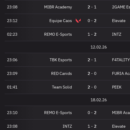
23:08
MIBR Academy
2
-
1
2GAME Es
23:12
Equipe Caos
0
-
2
Elevate
02:23
REMO E-Sports
1
-
2
INTZ
12.02.26
23:06
TBK Esports
2
-
1
F4TALITY
23:09
RED Canids
2
-
0
FURIA A
01:41
Team Solid
2
-
0
PEEK
18.02.26
23:10
REMO E-Sports
0
-
2
MIBR Ac
23:08
INTZ
1
-
2
Elevate