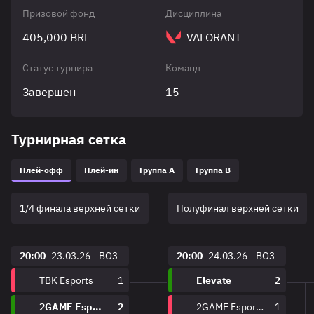
Призовой фонд
Дисциплина
405,000 BRL
VALORANT
Статус турнира
Команд
Завершен
15
Турнирная сетка
Плей-офф
Плей-ин
Группа A
Группа B
1/4 финала верхней сетки
Полуфинал верхней сетки
20:00
23.03.26
BO3
20:00
24.03.26
BO3
TBK Esports
1
Elevate
2
2GAME Esports
2
2GAME Esports
1