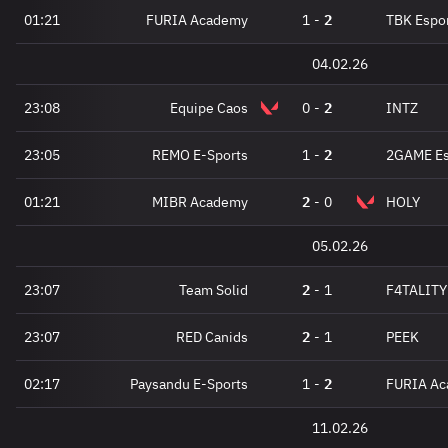
01:21
FURIA Academy
1
-
2
TBK Espo
04.02.26
23:08
Equipe Caos
0
-
2
INTZ
23:05
REMO E-Sports
1
-
2
2GAME Es
01:21
MIBR Academy
2
-
0
HOLY
05.02.26
23:07
Team Solid
2
-
1
F4TALITY
23:07
RED Canids
2
-
1
PEEK
02:17
Paysandu E-Sports
1
-
2
FURIA A
11.02.26