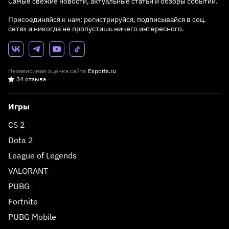
Самые свежие новости, актуальные статьи и обзоры событий.
Присоединяйся к нам: регистрируйся, подписывайся в соц.
сетях и никогда не пропустишь ничего интересного.
Независимая оценка сайта
Esports.ru
34 отзыва
Игры
CS 2
Dota 2
League of Legends
VALORANT
PUBG
Fortnite
PUBG Mobile