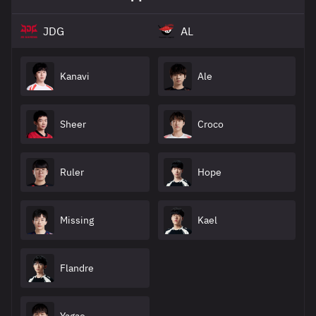
JDG
AL
Kanavi
Ale
Sheer
Croco
Ruler
Hope
Missing
Kael
Flandre