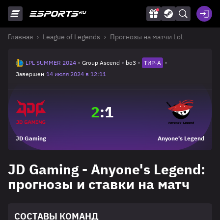
Главная
League of Legends
Прогнозы на матчи LoL
LPL SUMMER 2024
Group Ascend
bo3
ТИР-A
Завершен
14 июля 2024 в 12:11
2
:
1
JD Gaming
Anyone's Legend
JD Gaming - Anyone's Legend:
прогнозы и ставки на матч
СОСТАВЫ КОМАНД