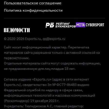
Пользовательское соглашение
Политика конфиденциальности
© 2020-2026 Esports.ru,
qq@esports.ru
Сайт носит информационный характер. Перепечатка
материалов сайта разрешена только с активной ссылкой на
первоисточник.
Отдельные материалы сайта могут содержать информацию,
не предназначенную для лиц младше 18 лет.
Сетевое издание «Esports.ru» (адрес в сети интернет
Esports.ru), свидетельство Эл № ФС77-86483 выдано
Федеральной службой по надзору в сфере связи,
информационных технологий и массовых коммуникаций
(Роскомнадзор) 19 декабря 2023 г.
Учредитель: Тхалиджоков А.С, главный редактор: