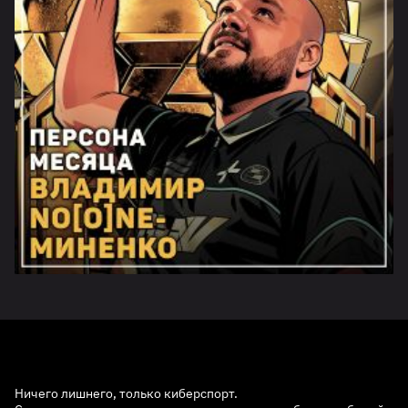
Ничего лишнего, только киберспорт.