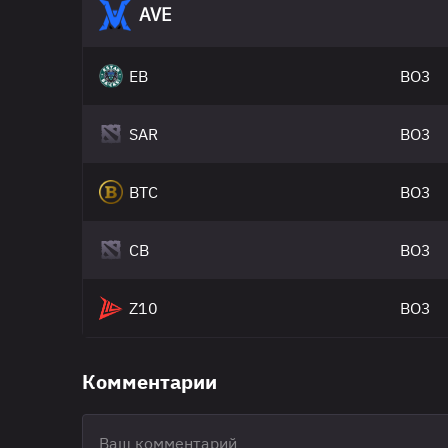
AVE
EB
BO3
SAR
BO3
BTC
BO3
CB
BO3
Z10
BO3
Комментарии