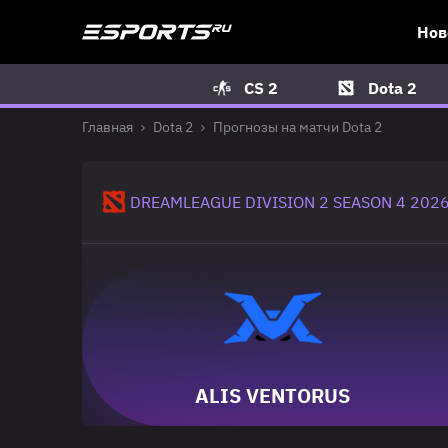
Нов
CS 2
Dota 2
Главная
Dota 2
Прогнозы на матчи Dota 2
DREAMLEAGUE DIVISION 2 SEASON 4 202
ALIS VENTORUS