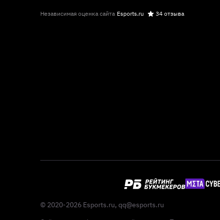
Независимая оценка сайта
Esports.ru
34 отзыва
© 2020-2026 Esports.ru,
qq@esports.ru