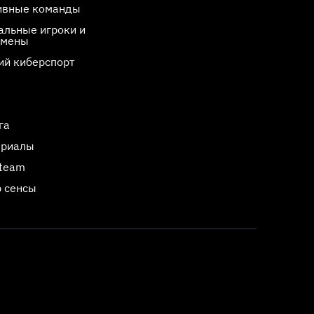
ивные команды
льные игроки и
смены
ий киберспорт
га
ериалы
Steam
 сенсы