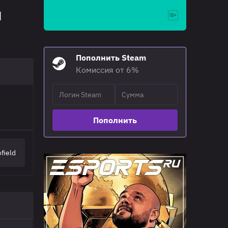
и
Пополнить Steam
Комиссия от 6%
Пополнить
field