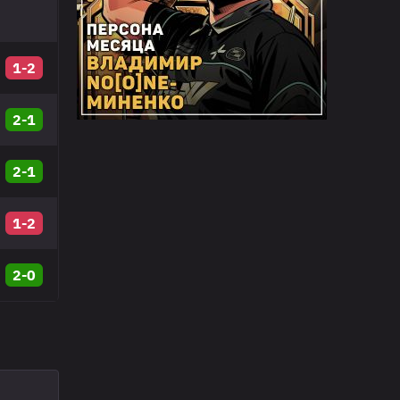
1-2
2-1
2-1
1-2
2-0