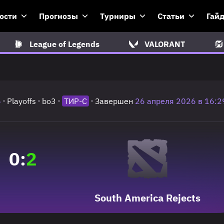
ости
Прогнозы
Турниры
Статьи
Гай
League of Legends
VALORANT
6
Playoffs
bo3
ТИР-C
Завершен
26 апреля 2026 в 16:2
0
:
2
South America Rejects