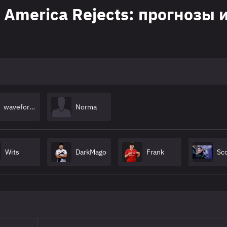
 America Rejects: прогнозы 
waveformn
Norma
Wits
DarkMago
Frank
Sco