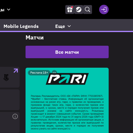
ды
Mobile Legends
Еще
Матчи
Все матчи
Реклама 18+