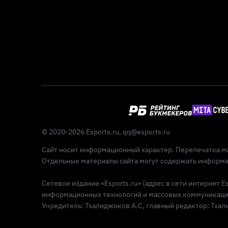
© 2020-2026 Esports.ru,
qq@esports.ru
Сайт носит информационный характер. Перепечатка ма
Отдельные материалы сайта могут содержать информац
Сетевое издание «Esports.ru» (адрес в сети интернет 
информационных технологий и массовых коммуникаций 
Учредитель: Тхалиджоков А.С, главный редактор: Тхалид
Реклама 18+