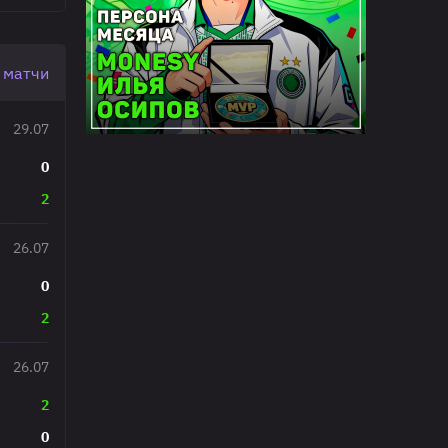
 матчи
29.07
0
2
26.07
0
2
26.07
2
0