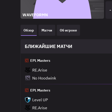
-
WAVEFORMN
Обзор
Матчи
Об игроке
БЛИЖАЙШИЕ МАТЧИ
EPL Masters
RE.Arise
No Hoodwink
EPL Masters
Level UP
RE.Arise