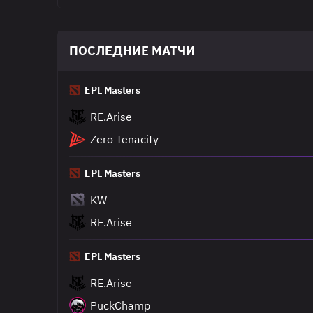
ПОСЛЕДНИЕ МАТЧИ
EPL Masters
RE.Arise
Zero Tenacity
EPL Masters
KW
RE.Arise
EPL Masters
RE.Arise
PuckChamp