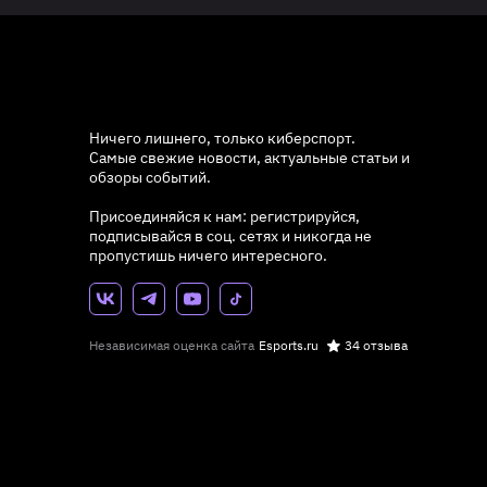
Ничего лишнего, только киберспорт.
Самые свежие новости, актуальные статьи и
обзоры событий.
Присоединяйся к нам: регистрируйся,
подписывайся в соц. сетях и никогда не
пропустишь ничего интересного.
Независимая оценка сайта
Esports.ru
34 отзыва