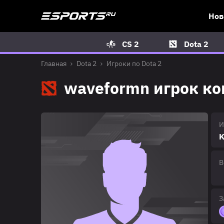
Нов
CS 2
Dota 2
Главная
Dota 2
Игроки по Dota 2
waveformn игрок ко
И
K
В
З