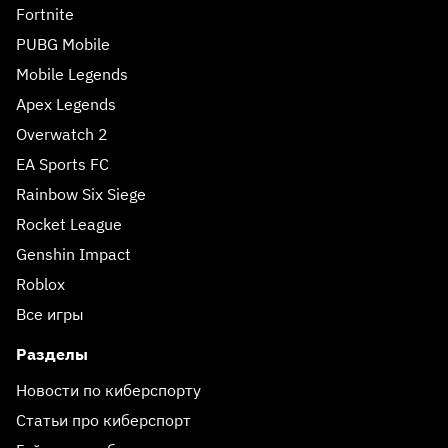
Fortnite
PUBG Mobile
Mobile Legends
Apex Legends
Overwatch 2
EA Sports FC
Rainbow Six Siege
Rocket League
Genshin Impact
Roblox
Все игры
Разделы
Новости по киберспорту
Статьи про киберспорт