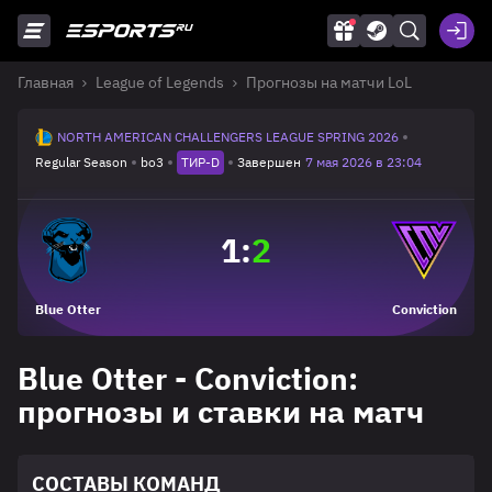
Главная
League of Legends
Прогнозы на матчи LoL
NORTH AMERICAN CHALLENGERS LEAGUE SPRING 2026
Regular Season
bo3
ТИР-D
Завершен
7 мая 2026 в 23:04
1
:
2
Blue Otter
Conviction
Blue Otter - Conviction:
прогнозы и ставки на матч
СОСТАВЫ КОМАНД