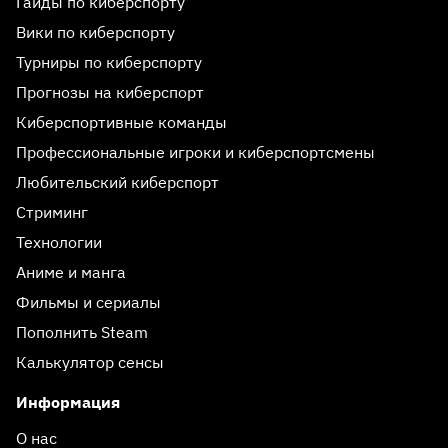
Гайды по киберспорту
Вики по киберспорту
Турниры по киберспорту
Прогнозы на киберспорт
Киберспортивные команды
Профессиональные игроки и киберспортсмены
Любительский киберспорт
Стриминг
Технологии
Аниме и манга
Фильмы и сериалы
Пополнить Steam
Калькулятор сенсы
Информация
О нас