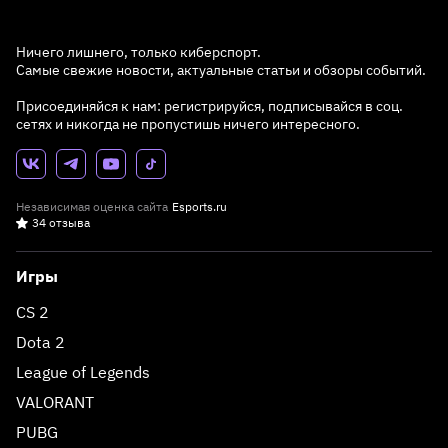
Ничего лишнего, только киберспорт.
Самые свежие новости, актуальные статьи и обзоры событий.
Присоединяйся к нам: регистрируйся, подписывайся в соц.
сетях и никогда не пропустишь ничего интересного.
Независимая оценка сайта
Esports.ru
34 отзыва
Игры
CS 2
Dota 2
League of Legends
VALORANT
PUBG