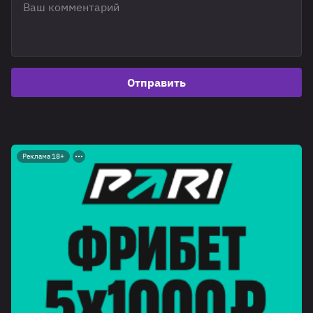
Отправить
Реклама 18+