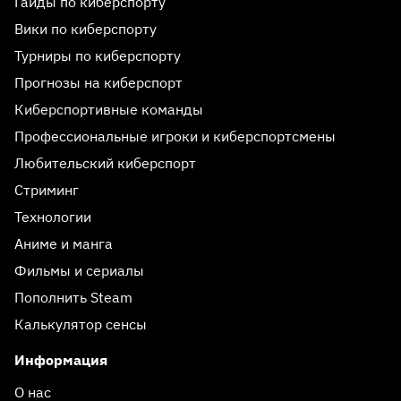
Гайды по киберспорту
Вики по киберспорту
Турниры по киберспорту
Прогнозы на киберспорт
Киберспортивные команды
Профессиональные игроки и киберспортсмены
Любительский киберспорт
Стриминг
Технологии
Аниме и манга
Фильмы и сериалы
Пополнить Steam
Калькулятор сенсы
Информация
О нас