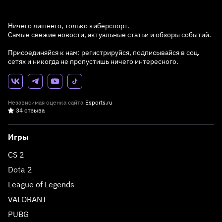
Ничего лишнего, только киберспорт.
Самые свежие новости, актуальные статьи и обзоры событий.
Присоединяйся к нам: регистрируйся, подписывайся в соц.
сетях и никогда не пропустишь ничего интересного.
Независимая оценка сайта
Esports.ru
34 отзыва
Игры
CS 2
Dota 2
League of Legends
VALORANT
PUBG