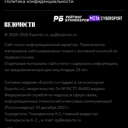
Политика конфиденциальности
© 2020-2026 Esports.ru,
qq@esports.ru
Сайт носит информационный характер. Перепечатка
материалов сайта разрешена только с активной ссылкой на
первоисточник.
Отдельные материалы сайта могут содержать информацию,
не предназначенную для лиц младше 18 лет.
Сетевое издание «Esports.ru» (адрес в сети интернет
Esports.ru), свидетельство Эл № ФС77-86483 выдано
Федеральной службой по надзору в сфере связи,
информационных технологий и массовых коммуникаций
(Роскомнадзор) 19 декабря 2023 г.
Учредитель: Тхалиджоков А.С, главный редактор:
Тхалиджоков А. С., e-mail: qq@esports.ru