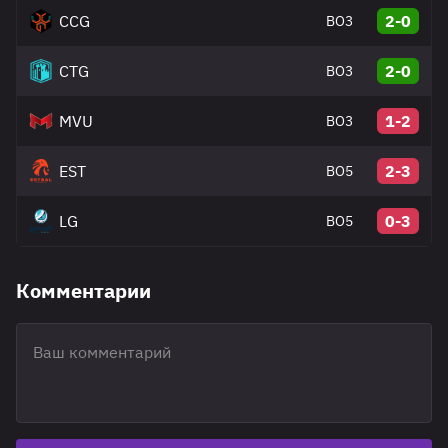
CCG
2-0
BO3
CTG
2-0
BO3
MVU
1-2
BO3
EST
2-3
BO5
LG
0-3
BO5
Комментарии