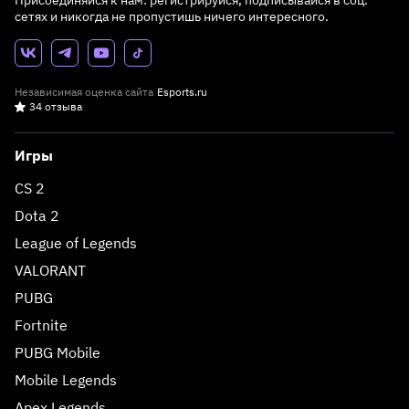
Присоединяйся к нам: регистрируйся, подписывайся в соц.
сетях и никогда не пропустишь ничего интересного.
Независимая оценка сайта
Esports.ru
34 отзыва
Игры
CS 2
Dota 2
League of Legends
VALORANT
PUBG
Fortnite
PUBG Mobile
Mobile Legends
Apex Legends