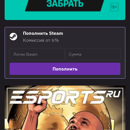
Пополнить Steam
Комиссия от 6%
Пополнить