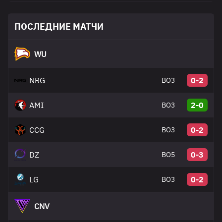
ПОСЛЕДНИЕ МАТЧИ
WU
NRG
0-2
BO3
AMI
2-0
BO3
CCG
0-2
BO3
DZ
0-3
BO5
LG
0-2
BO3
CNV