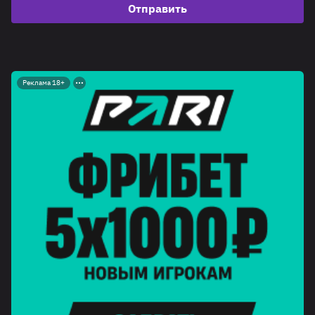
Отправить
Реклама 18+