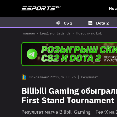
Нов
CS 2
Dota 2
Главная
League of Legends
Новости по LoL
Обновлено: 22:22, 16.03.26
|
Результат
Bilibili Gaming обыгра
First Stand Tournament
Результат матча Bilibili Gaming – FearX на