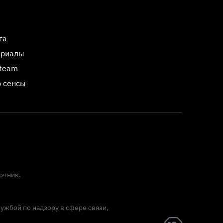
га
ериалы
Steam
 сенсы
очник.
лужбой по надзору в сфере связи,