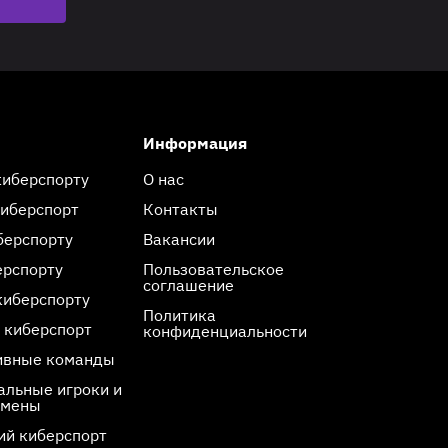
Информация
киберспорту
О нас
киберспорт
Контакты
берспорту
Вакансии
ерспорту
Пользовательское
соглашение
киберспорту
Политика
 киберспорт
конфиденциальности
ивные команды
льные игроки и
смены
ий киберспорт