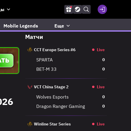
ды
Mobile Legends
Еще
Матчи
CCT Europe Series #6
Live
SPARTA
0
BET-M 33
0
VCT China Stage 2
Live
Wolves Esports
0
026
Dragon Ranger Gaming
0
Winline Star Series
Live