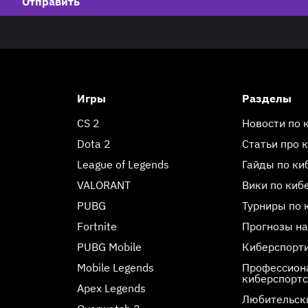
Отправить
Игры
Разделы
CS 2
Новости по 
Dota 2
Статьи про 
League of Legends
Гайды по ки
VALORANT
Вики по киб
PUBG
Турниры по 
Fortnite
Прогнозы на
PUBG Mobile
Киберспорт
Mobile Legends
Профессиона
киберспорт
Apex Legends
Любительск