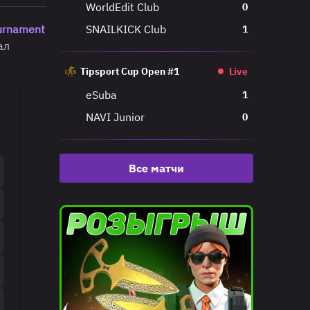
WorldEdit Club
0
ournament
SNAILKICK Club
1
ал
Tipsport Cup Open #1
Live
eSuba
1
NAVI Junior
0
Все матчи