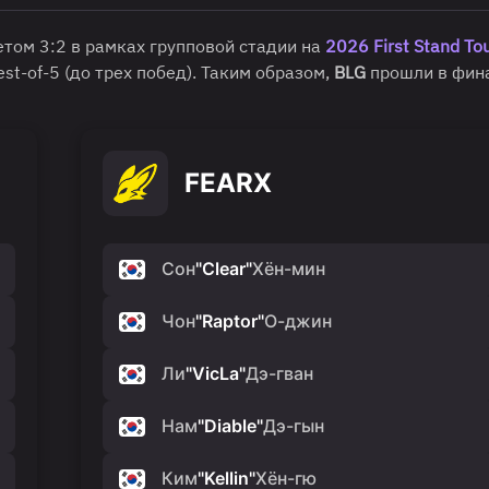
етом 3:2 в рамках групповой стадии на
2026 First Stand T
st-of-5 (до трех побед). Таким образом,
BLG
прошли в фин
FEARX
Сон
"
Clear
"
Хён-мин
Чон
"
Raptor
"
О-джин
Ли
"
VicLa
"
Дэ-гван
Нам
"
Diable
"
Дэ-гын
Ким
"
Kellin
"
Хён-гю