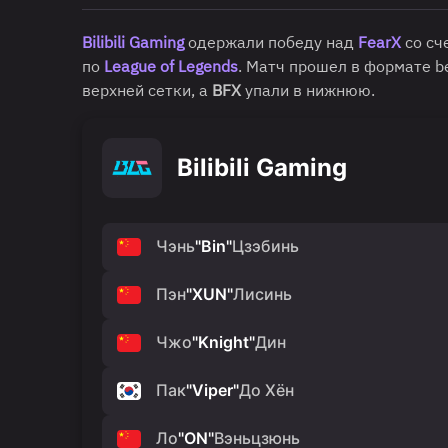
Bilibili Gaming
одержали победу над
FearX
со сч
по
League of Legends
. Матч прошел в формате be
верхней сетки, а
BFX
упали в нижнюю.
Bilibili Gaming
Чэнь
"
Bin
"
Цзэбинь
Пэн
"
XUN
"
Лисинь
Чжо
"
Knight
"
Дин
Пак
"
Viper
"
До Хён
Ло
"
ON
"
Вэньцзюнь