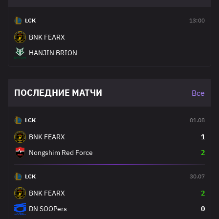
LCK
13:00
BNK FEARX
HANJIN BRION
ПОСЛЕДНИЕ МАТЧИ
Все
LCK
01.08
BNK FEARX
1
Nongshim Red Force
2
LCK
30.07
BNK FEARX
2
DN SOOPers
0