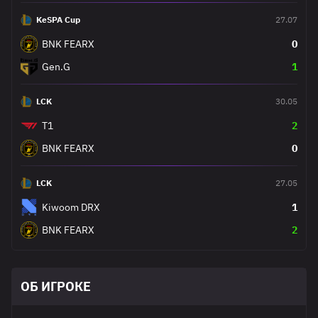
KeSPA Cup
27.07
BNK FEARX
0
Gen.G
1
LCK
30.05
T1
2
BNK FEARX
0
LCK
27.05
Kiwoom DRX
1
BNK FEARX
2
ОБ ИГРОКЕ