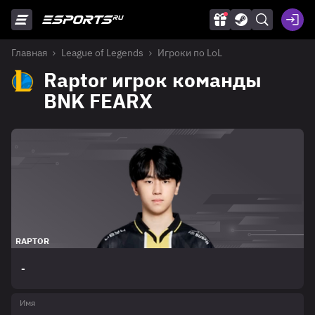
Главная
League of Legends
Игроки по LoL
Raptor игрок команды
BNK FEARX
RAPTOR
-
Имя