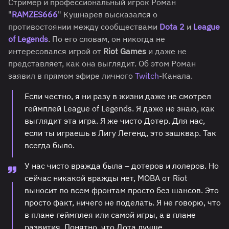
Стример и профессиональный игрок Роман
"
RAMZES666
" Кушнарев высказался о
противостоянии между сообществами
Dota 2
и
League
of Legends
. По его словам, он никогда не
интересовался игрой от
Riot Games
и даже не
представляет, как она выглядит. Об этом Роман
заявил в прямом эфире личного
Twitch
-Канала.
Если честно, я ни разу в жизни даже не смотрел
геймплей League of Legends. Я даже не знаю, как
выглядит эта игра. Я же чисто Дотер. Для нас,
если ты играешь в Лигу Легенд, это зашквар. Так
всегда было.
У нас чисто вражда была – дотеров и лолеров. Но
сейчас никакой вражды нет, MOBA от Riot
выносит по всем фронтам просто без шансов. Это
просто факт, ничего не поделать. Я не говорю, что
в плане геймплея или самой игры, а в плане
развития. Понятно, что Дота лучше