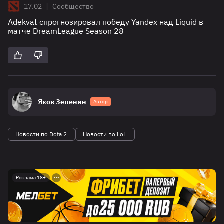
|
17.02
Сообщество
Adekvat спрогнозировал победу Yandex над Liquid в
матче DreamLeague Season 28
Яков Зеленин
Автор
Новости по Dota 2
Новости по LoL
Реклама 18+