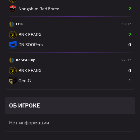
Nongshim Red Force
2
LCK
30.07
BNK FEARX
2
DN SOOPers
0
KeSPA Cup
27.07
BNK FEARX
0
Gen.G
1
ОБ ИГРОКЕ
Нет информации