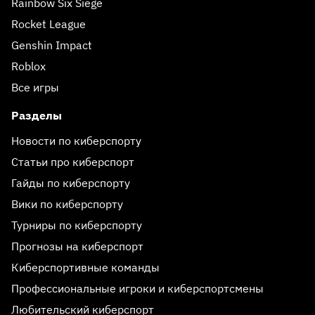
Rainbow Six Siege
Rocket League
Genshin Impact
Roblox
Все игры
Разделы
Новости по киберспорту
Статьи про киберспорт
Гайды по киберспорту
Вики по киберспорту
Турниры по киберспорту
Прогнозы на киберспорт
Киберспортивные команды
Профессиональные игроки и киберспортсмены
Любительский киберспорт