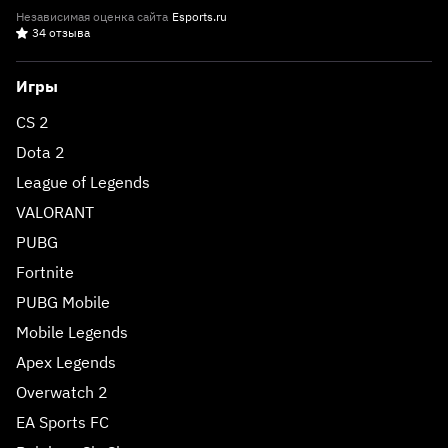
Независимая оценка сайта
Esports.ru
34 отзыва
Игры
CS 2
Dota 2
League of Legends
VALORANT
PUBG
Fortnite
PUBG Mobile
Mobile Legends
Apex Legends
Overwatch 2
EA Sports FC