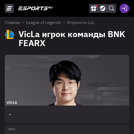
Главная
League of Legends
Игроки по LoL
VicLa игрок команды BNK
FEARX
VICLA
-
Имя