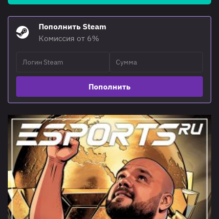
Пополнить Steam
Комиссия от 6%
Пополнить