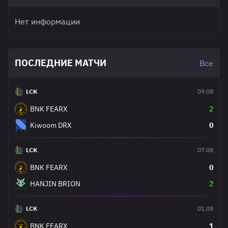
Нет информации
ПОСЛЕДНИЕ МАТЧИ
Все
LCK
09.08
BNK FEARX
2
Kiwoom DRX
0
LCK
07.08
BNK FEARX
0
HANJIN BRION
2
LCK
01.08
BNK FEARX
1