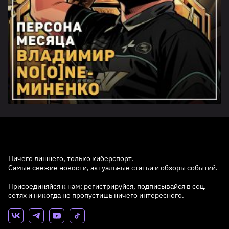
Ничего лишнего, только киберспорт.
Самые свежие новости, актуальные статьи и обзоры событий.
Присоединяйся к нам: регистрируйся, подписывайся в соц.
сетях и никогда не пропустишь ничего интересного.