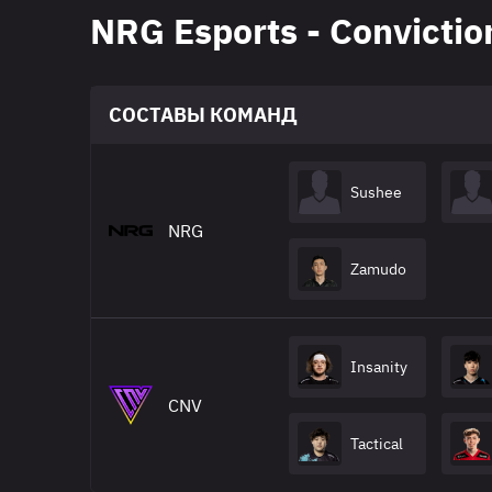
NRG Esports - Convicti
СОСТАВЫ КОМАНД
Sushee
NRG
Zamudo
Insanity
CNV
Tactical