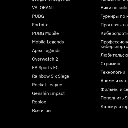
VALORANT
Вики по киб
PUBG
Турниры по 
Fortnite
Прогнозы на
PUBG Mobile
Киберспорт
Mobile Legends
Профессиона
киберспорт
Apex Legends
Любительск
Overwatch 2
Стриминг
EA Sports FC
Технологии
Rainbow Six Siege
Аниме и ман
Rocket League
Фильмы и с
Genshin Impact
Пополнить 
Roblox
Калькулятор
Все игры