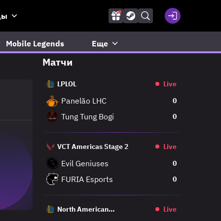
ды
Mobile Legends
Еще
Матчи
LPLOL
Live
Panelão LHC
0
Tung Tung Bogi
0
VCT Americas Stage 2
Live
Evil Geniuses
0
FURIA Esports
0
North American
Live
Challengers League