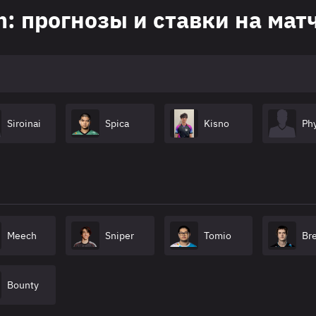
on: прогнозы и ставки на мат
Siroinai
Spica
Kisno
Ph
Meech
Sniper
Tomio
Br
Bounty