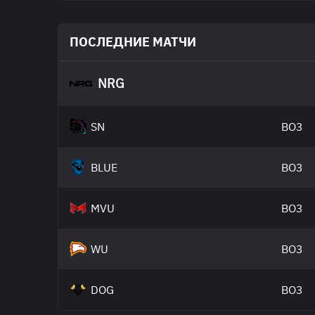
ПОСЛЕДНИЕ МАТЧИ
NRG
SN
BO3
BLUE
BO3
MVU
BO3
WU
BO3
DOG
BO3