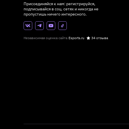
Присоединяйся к нам: регистрируйся,
подписывайся в соц. сетях и никогда не
пропустишь ничего интересного.
Независимая оценка сайта
Esports.ru
34 отзыва