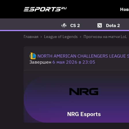
Нов
CS 2
Dota 2
Главная
League of Legends
Прогнозы на матчи LoL
NORTH AMERICAN CHALLENGERS LEAGUE 
Завершен
6 мая 2026 в 23:05
NRG Esports