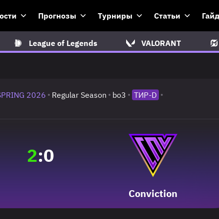
ости
Прогнозы
Турниры
Статьи
Гай
League of Legends
VALORANT
SPRING 2026
Regular Season
bo3
ТИР-D
2
:
0
Conviction