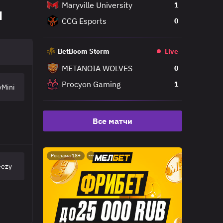
Maryville University
1
ч
CCG Esports
0
BetBoom Storm
Live
METANOIA WOLVES
0
Procyon Gaming
1
yMini
Все матчи
Реклама 18+
eezy