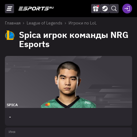
Главная
League of Legends
Игроки по LoL
Spica игрок команды NRG
Esports
SPICA
-
Имя