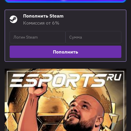
Пополнить Steam
Комиссия от 6%
Пополнить