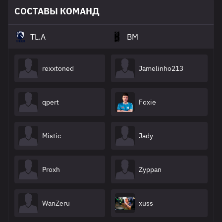
СОСТАВЫ КОМАНД
TL.A
BM
rexxtoned
Jamelinho213
qpert
Foxie
Mistic
Jady
Proxh
Zyppan
WanZeru
xuss