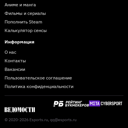
Аниме и манга
Фильмы и сериалы
Пополнить Steam
Калькулятор сенсы
Информация
О нас
Контакты
Вакансии
Пользовательское соглашение
Политика конфиденциальности
© 2020-2026 Esports.ru,
qq@esports.ru