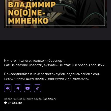
Ничего лишнего, только киберспорт.
Самые свежие новости, актуальные статьи и обзоры событий.
Присоединяйся к нам: регистрируйся, подписывайся в соц.
сетях и никогда не пропустишь ничего интересного.
Независимая оценка сайта
Esports.ru
34 отзыва