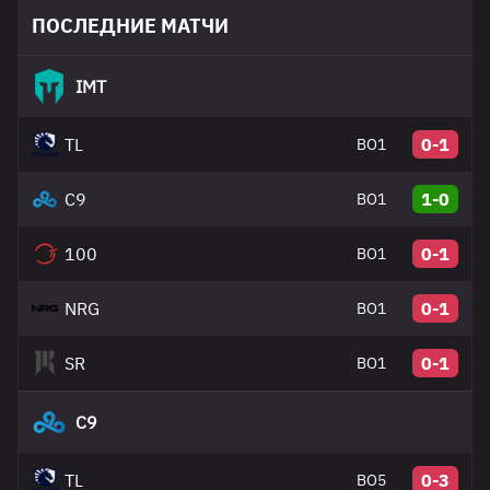
ПОСЛЕДНИЕ МАТЧИ
IMT
TL
0-1
BO1
C9
1-0
BO1
100
0-1
BO1
NRG
0-1
BO1
SR
0-1
BO1
C9
TL
0-3
BO5