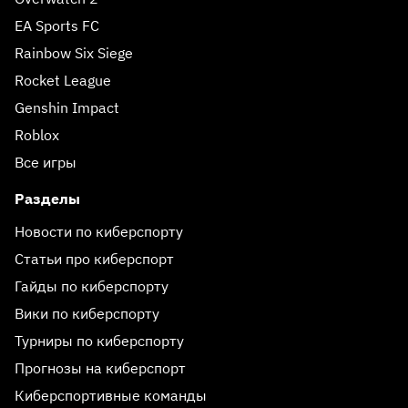
EA Sports FC
Rainbow Six Siege
Rocket League
Genshin Impact
Roblox
Все игры
Разделы
Новости по киберспорту
Статьи про киберспорт
Гайды по киберспорту
Вики по киберспорту
Турниры по киберспорту
Прогнозы на киберспорт
Киберспортивные команды