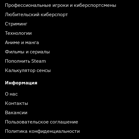
Профессиональные игроки и киберспортсмены
Любительский киберспорт
Стриминг
Технологии
Аниме и манга
Фильмы и сериалы
Пополнить Steam
Калькулятор сенсы
Информация
О нас
Контакты
Вакансии
Пользовательское соглашение
Политика конфиденциальности