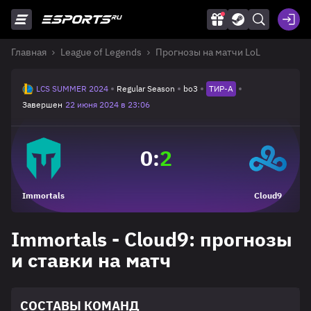
Главная
League of Legends
Прогнозы на матчи LoL
LCS SUMMER 2024
Regular Season
bo3
ТИР-A
Завершен
22 июня 2024 в 23:06
0
:
2
Immortals
Cloud9
Immortals - Cloud9: прогнозы
и ставки на матч
СОСТАВЫ КОМАНД