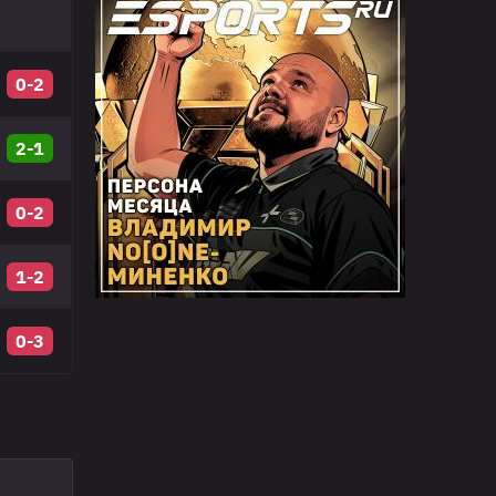
0-2
2-1
0-2
1-2
0-3