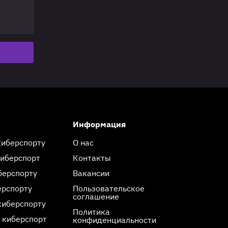
Информация
киберспорту
О нас
киберспорт
Контакты
берспорту
Вакансии
ерспорту
Пользовательское
соглашение
киберспорту
Политика
 киберспорт
конфиденциальности