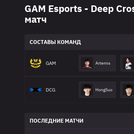
GAM Esports - Deep Cro
матч
СОСТАВЫ КОМАНД
GAM
Artemis
DCG
HongSuo
ПОСЛЕДНИЕ МАТЧИ