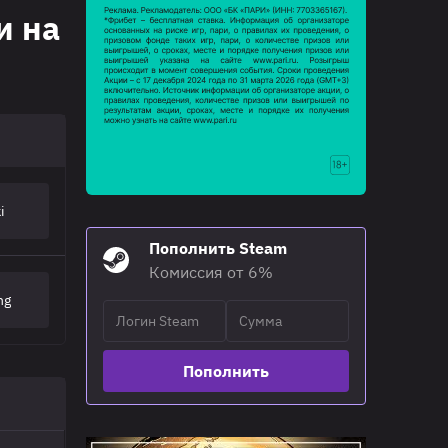
и на
i
Пополнить Steam
Комиссия от 6%
ng
Пополнить