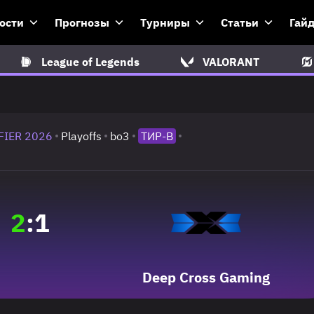
ости
Прогнозы
Турниры
Статьи
Гай
League of Legends
VALORANT
FIER 2026
Playoffs
bo3
ТИР-B
2
:
1
Deep Cross Gaming