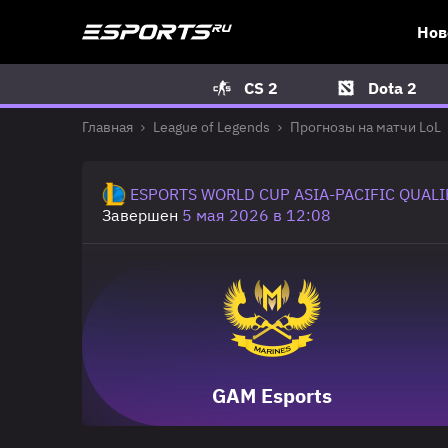
Нов
CS 2
Dota 2
Главная
League of Legends
Прогнозы на матчи LoL
ESPORTS WORLD CUP ASIA-PACIFIC QUALI
Завершен
5 мая 2026 в 12:08
GAM Esports