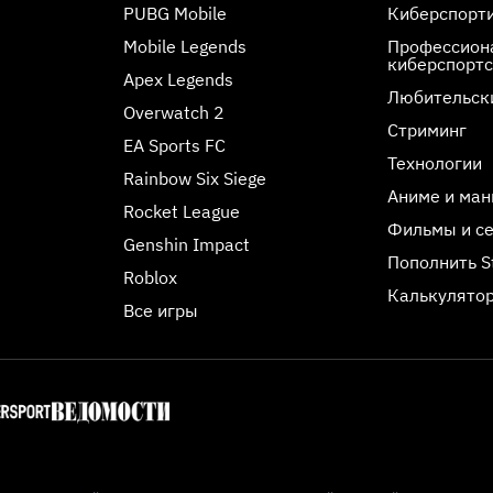
PUBG Mobile
Киберспорт
Mobile Legends
Профессиона
киберспорт
Apex Legends
Любительск
Overwatch 2
Стриминг
EA Sports FC
Технологии
Rainbow Six Siege
Аниме и ман
Rocket League
Фильмы и с
Genshin Impact
Пополнить 
Roblox
Калькулятор
Все игры