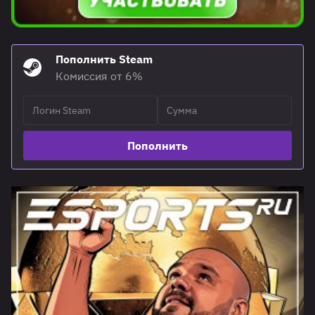
Пополнить Steam
Комиссия от 6%
Пополнить