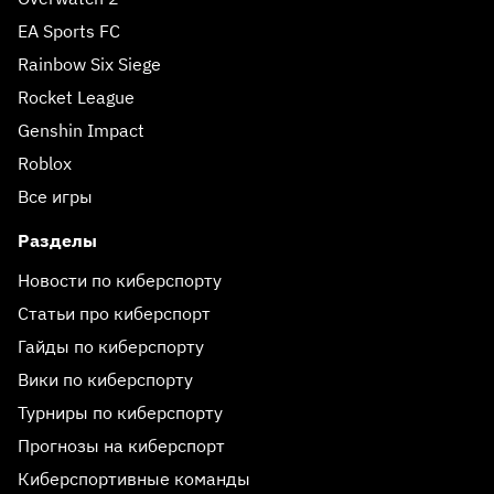
EA Sports FC
Rainbow Six Siege
Rocket League
Genshin Impact
Roblox
Все игры
Разделы
Новости по киберспорту
Статьи про киберспорт
Гайды по киберспорту
Вики по киберспорту
Турниры по киберспорту
Прогнозы на киберспорт
Киберспортивные команды