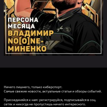
Ничего лишнего, только киберспорт.
Самые свежие новости, актуальные статьи и обзоры событий.
Присоединяйся к нам: регистрируйся, подписывайся в соц.
сетях и никогда не пропустишь ничего интересного.