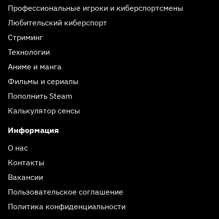
Профессиональные игроки и киберспортсмены
Любительский киберспорт
Стриминг
Технологии
Аниме и манга
Фильмы и сериалы
Пополнить Steam
Калькулятор сенсы
Информация
О нас
Контакты
Вакансии
Пользовательское соглашение
Политика конфиденциальности