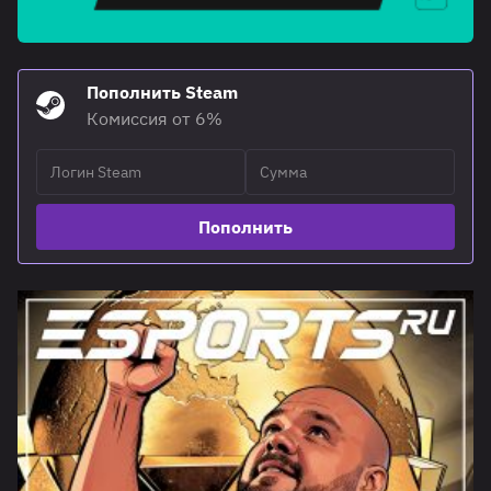
Пополнить Steam
Комиссия от 6%
Пополнить