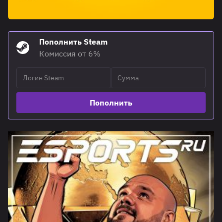
Пополнить Steam
Комиссия от 6%
Пополнить