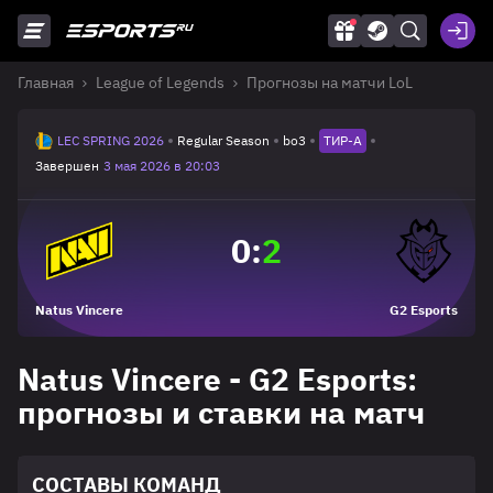
Главная
League of Legends
Прогнозы на матчи LoL
LEC SPRING 2026
Regular Season
bo3
ТИР-A
Завершен
3 мая 2026 в 20:03
0
:
2
Natus Vincere
G2 Esports
Natus Vincere - G2 Esports:
прогнозы и ставки на матч
СОСТАВЫ КОМАНД