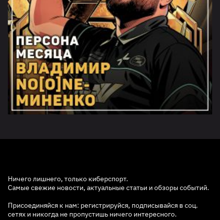
Ничего лишнего, только киберспорт.
Самые свежие новости, актуальные статьи и обзоры событий.
Присоединяйся к нам: регистрируйся, подписывайся в соц.
сетях и никогда не пропустишь ничего интересного.