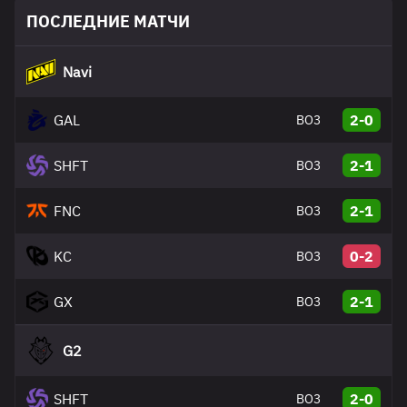
ПОСЛЕДНИЕ МАТЧИ
Navi
GAL
2-0
BO3
SHFT
2-1
BO3
FNC
2-1
BO3
KC
0-2
BO3
GX
2-1
BO3
G2
SHFT
2-0
BO3