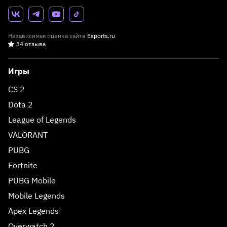
Независимая оценка сайта
Esports.ru
34 отзыва
Игры
CS 2
Dota 2
League of Legends
VALORANT
PUBG
Fortnite
PUBG Mobile
Mobile Legends
Apex Legends
Overwatch 2