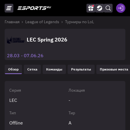
Главная
League of Legends
Турниры по LoL
LEC Spring 2026
28.03 - 07.06.26
Обзор
Сетка
Команды
Результаты
Призовые места
Серия
Локация
LEC
-
Тип
Тир
Offline
A