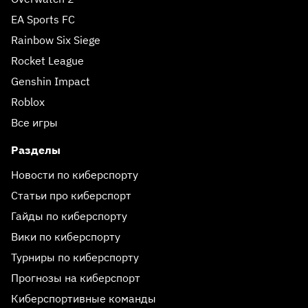
EA Sports FC
Rainbow Six Siege
Rocket League
Genshin Impact
Roblox
Все игры
Разделы
Новости по киберспорту
Статьи про киберспорт
Гайды по киберспорту
Вики по киберспорту
Турниры по киберспорту
Прогнозы на киберспорт
Киберспортивные команды