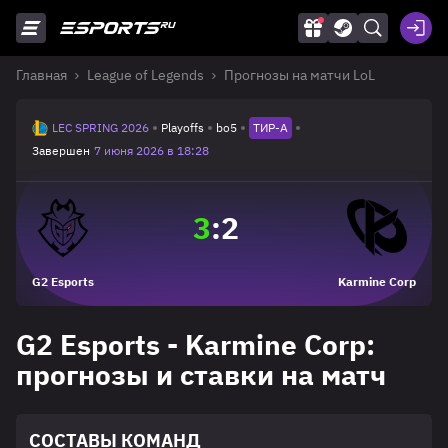
Главная
League of Legends
Прогнозы на матчи LoL
LEC SPRING 2026
Playoffs
bo5
ТИР-A
Завершен
7 июня 2026 в 18:28
3
:
2
G2 Esports
Karmine Corp
G2 Esports - Karmine Corp:
прогнозы и ставки на матч
СОСТАВЫ КОМАНД