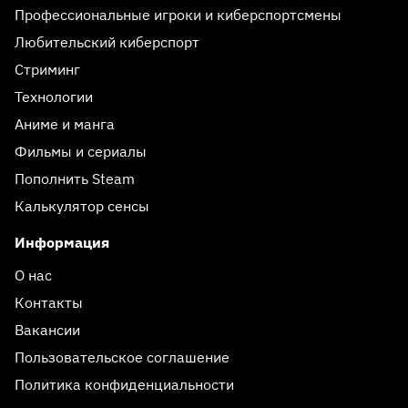
Профессиональные игроки и киберспортсмены
Любительский киберспорт
Стриминг
Технологии
Аниме и манга
Фильмы и сериалы
Пополнить Steam
Калькулятор сенсы
Информация
О нас
Контакты
Вакансии
Пользовательское соглашение
Политика конфиденциальности