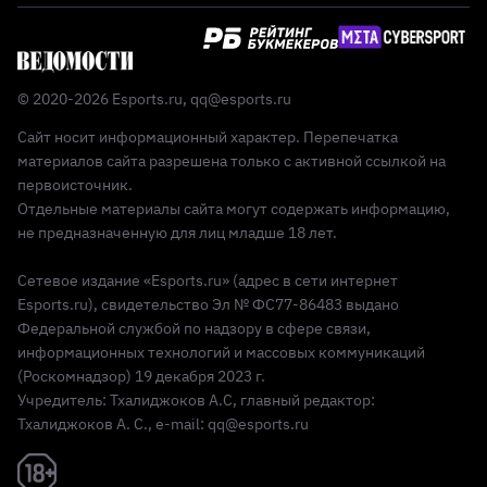
© 2020-2026 Esports.ru,
qq@esports.ru
Сайт носит информационный характер. Перепечатка
материалов сайта разрешена только с активной ссылкой на
первоисточник.
Отдельные материалы сайта могут содержать информацию,
не предназначенную для лиц младше 18 лет.
Сетевое издание «Esports.ru» (адрес в сети интернет
Esports.ru), свидетельство Эл № ФС77-86483 выдано
Федеральной службой по надзору в сфере связи,
информационных технологий и массовых коммуникаций
(Роскомнадзор) 19 декабря 2023 г.
Учредитель: Тхалиджоков А.С, главный редактор:
Тхалиджоков А. С., e-mail: qq@esports.ru