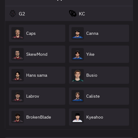
G2
KC
Caps
Canna
SkewMond
Yike
Hans sama
Busio
Labrov
Caliste
BrokenBlade
Kyeahoo