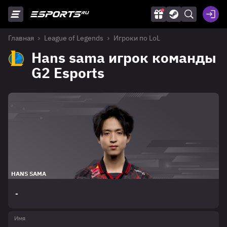
Главная
League of Legends
Игроки по LoL
Hans sama игрок команды
G2 Esports
HANS SAMA
-
Имя