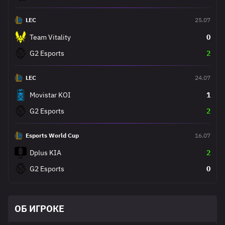
LEC
25.07
Team Vitality
0
G2 Esports
2
LEC
24.07
Movistar KOI
1
G2 Esports
2
Esports World Cup
16.07
Dplus KIA
2
G2 Esports
0
ОБ ИГРОКЕ