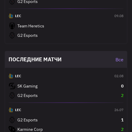
G2 Esports
LEC
09.08
Team Heretics
G2 Esports
ПОСЛЕДНИЕ МАТЧИ
Все
LEC
02.08
SK Gaming
0
G2 Esports
2
LEC
26.07
G2 Esports
1
Karmine Corp
2