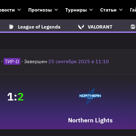
овости
Прогнозы
Турниры
Статьи
Га
League of Legends
VALORANT
ТИР-D
Завершен
25 сентября 2025 в 11:10
1
:
2
Northern Lights