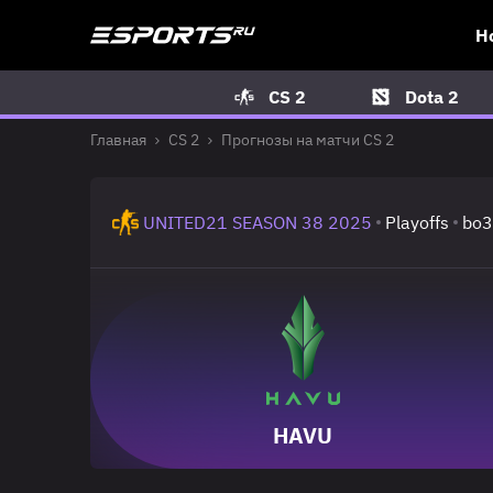
Н
CS 2
Dota 2
Главная
CS 2
Прогнозы на матчи CS 2
UNITED21 SEASON 38 2025
Playoffs
bo3
HAVU