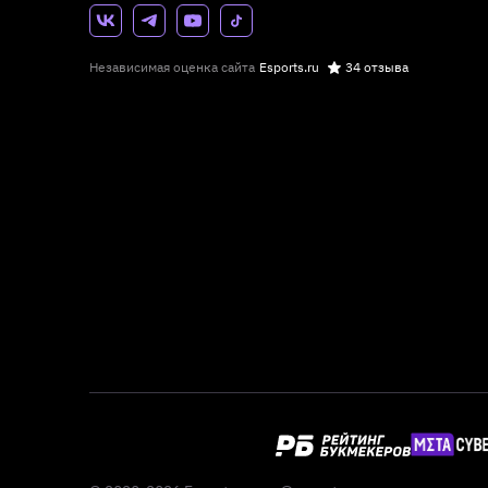
Независимая оценка сайта
Esports.ru
34 отзыва