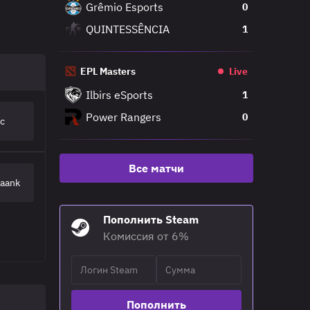
Grêmio Esports
0
QUINTESSÊNCIA
1
EPL Masters
Live
Ilbirs eSports
1
Power Rangers
0
c
Все матчи
aaank
Пополнить Steam
Комиссия от 6%
Пополнить