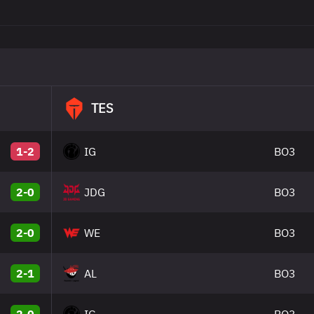
TES
1-2
IG
BO3
2-0
JDG
BO3
2-0
WE
BO3
2-1
AL
BO3