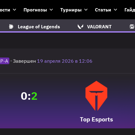
ости
Прогнозы
Турниры
Статьи
Гай
League of Legends
VALORANT
Р-A
Завершен
19 апреля 2026 в 12:06
0
:
2
Top Esports