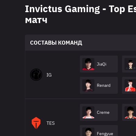
Invictus Gaming - Top E
матч
СОСТАВЫ КОМАНД
JiaQi
IG
Renard
Creme
TES
Fengyue