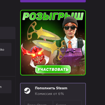
iko
n
Пополнить Steam
Комиссия от 6%