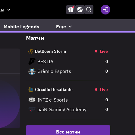
ды
Mobile Legends
Еще
Матчи
BetBoom Storm
Live
BESTIA
0
Grêmio Esports
0
Circuito Desafiante
Live
INTZ e-Sports
0
paiN Gaming Academy
0
Все матчи