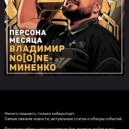
Ничего лишнего, только киберспорт.
Самые свежие новости, актуальные статьи и обзоры событий.