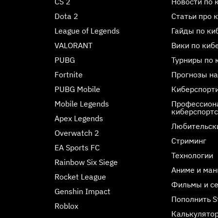
CS 2
Новости по 
Dota 2
Статьи про 
League of Legends
Гайды по ки
VALORANT
Вики по киб
PUBG
Турниры по 
Fortnite
Прогнозы на
PUBG Mobile
Киберспорт
Mobile Legends
Профессиона
киберспорт
Apex Legends
Любительск
Overwatch 2
Стриминг
EA Sports FC
Технологии
Rainbow Six Siege
Аниме и ман
Rocket League
Фильмы и с
Genshin Impact
Пополнить 
Roblox
Калькулятор