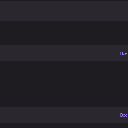
Все
Все