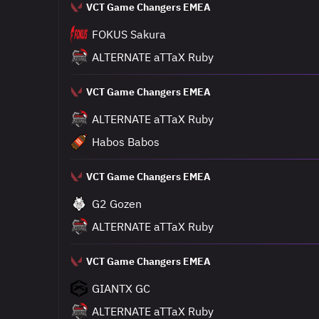
VCT Game Changers EMEA
FOKUS Sakura
ALTERNATE aTTaX Ruby
VCT Game Changers EMEA
ALTERNATE aTTaX Ruby
Habos Babos
VCT Game Changers EMEA
G2 Gozen
ALTERNATE aTTaX Ruby
VCT Game Changers EMEA
GIANTX GC
ALTERNATE aTTaX Ruby