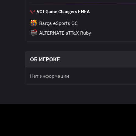
VCT Game Changers EMEA
Barça eSports GC
ALTERNATE aTTaX Ruby
ОБ ИГРОКЕ
Нет информации