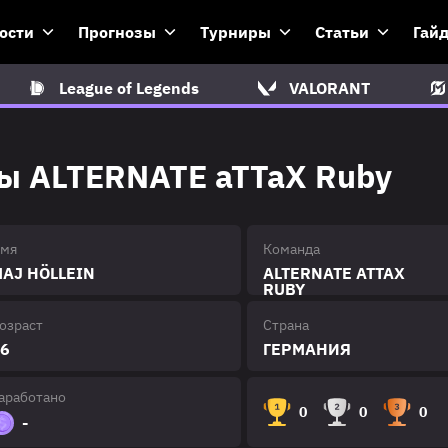
ости
Прогнозы
Турниры
Статьи
Гай
League of Legends
VALORANT
ды ALTERNATE aTTaX Ruby
мя
Команда
AJ HÖLLEIN
ALTERNATE ATTAX
RUBY
озраст
Страна
6
ГЕРМАНИЯ
аработано
0
0
0
-