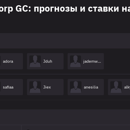
orp GC: прогнозы и ставки н
adora
Jduh
jademwah
safiaa
Jiex
anesilia
alk