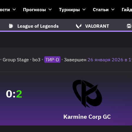
ости
Прогнозы
Турниры
Статьи
Гай
League of Legends
VALORANT
Group Stage
bo3
ТИР-D
Завершен
26 января 2026 в 1
0
:
2
Karmine Corp GC