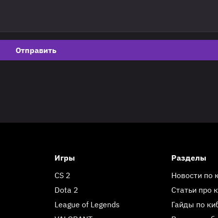
Отправить
Игры
Разделы
CS 2
Новости по 
Dota 2
Статьи про 
League of Legends
Гайды по ки