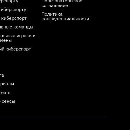
ерспорту
Пользовательское
соглашение
киберспорту
Политика
 киберспорт
конфиденциальности
ивные команды
льные игроки и
смены
ий киберспорт
га
ериалы
Steam
 сенсы