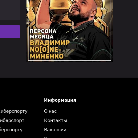
Информация
киберспорту
О нас
киберспорт
Контакты
берспорту
Вакансии