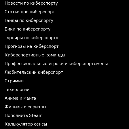
Новости по киберспорту
Статьи про киберспорт
Гайды по киберспорту
Вики по киберспорту
Турниры по киберспорту
Прогнозы на киберспорт
Киберспортивные команды
Профессиональные игроки и киберспортсмены
Любительский киберспорт
Стриминг
Технологии
Аниме и манга
Фильмы и сериалы
Пополнить Steam
Калькулятор сенсы