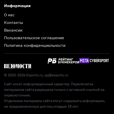
Информация
О нас
Контакты
Вакансии
Пользовательское соглашение
Политика конфиденциальности
© 2020-2026 Esports.ru,
qq@esports.ru
Сайт носит информационный характер. Перепечатка
материалов сайта разрешена только с активной ссылкой на
первоисточник.
Отдельные материалы сайта могут содержать информацию,
не предназначенную для лиц младше 18 лет.