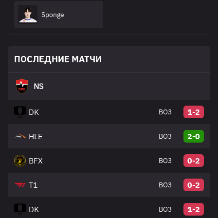
Sponge
ПОСЛЕДНИЕ МАТЧИ
NS
DK
1-2
BO3
HLE
2-0
BO3
BFX
0-2
BO3
T1
0-2
BO3
DK
1-2
BO3