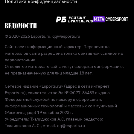
Политика конфиденциальности
© 2020-2026 Esports.ru,
qq@esports.ru
Сайт носит информационный характер. Перепечатка
материалов сайта разрешена только с активной ссылкой на
первоисточник.
Отдельные материалы сайта могут содержать информацию,
не предназначенную для лиц младше 18 лет.
Сетевое издание «Esports.ru» (адрес в сети интернет
Esports.ru), свидетельство Эл № ФС77-86483 выдано
Федеральной службой по надзору в сфере связи,
информационных технологий и массовых коммуникаций
(Роскомнадзор) 19 декабря 2023 г.
Учредитель: Тхалиджоков А.С, главный редактор:
Тхалиджоков А. С., e-mail: qq@esports.ru