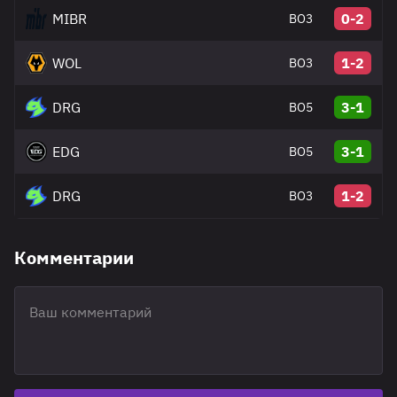
MIBR
0-2
BO3
WOL
1-2
BO3
DRG
3-1
BO5
EDG
3-1
BO5
DRG
1-2
BO3
Комментарии