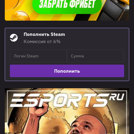
Пополнить Steam
Комиссия от 6%
Пополнить