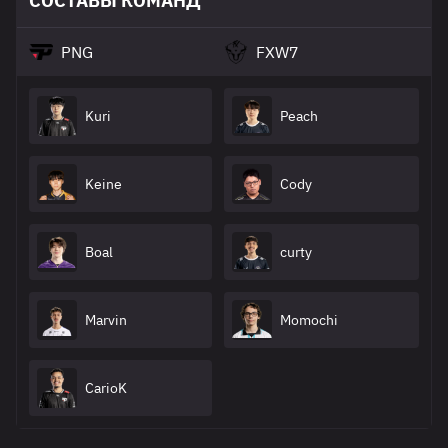
СОСТАВЫ КОМАНД
PNG
FXW7
Kuri
Peach
Keine
Cody
Boal
curty
Marvin
Momochi
CarioK