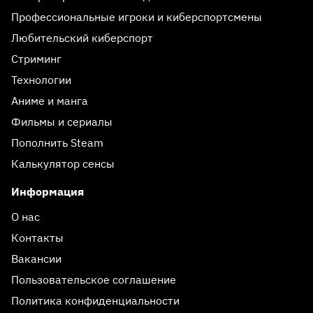
Профессиональные игроки и киберспортсмены
Любительский киберспорт
Стриминг
Технологии
Аниме и манга
Фильмы и сериалы
Пополнить Steam
Калькулятор сенсы
Информация
О нас
Контакты
Вакансии
Пользовательское соглашение
Политика конфиденциальности